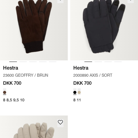
Hestra
Hestra
23600 GEOFFRY
/
BRUN
2000890 AXIS
/
SORT
DKK 700
DKK 700
8
8,5
9,5
10
8
11