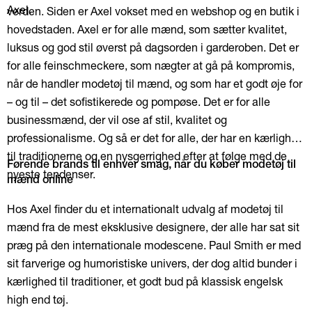
Axel.
verden. Siden er Axel vokset med en webshop og en butik i
hovedstaden. Axel er for alle mænd, som sætter kvalitet,
luksus og god stil øverst på dagsorden i garderoben. Det er
for alle feinschmeckere, som nægter at gå på kompromis,
når de handler modetøj til mænd, og som har et godt øje for
– og til – det sofistikerede og pompøse. Det er for alle
businessmænd, der vil ose af stil, kvalitet og
professionalisme. Og så er det for alle, der har en kærlighed
til traditionerne og en nysgerrighed efter at følge med de
Førende brands til enhver smag, når du køber modetøj til
nyeste tendenser.
mænd online
Hos Axel finder du et internationalt udvalg af modetøj til
mænd fra de mest eksklusive designere, der alle har sat sit
præg på den internationale modescene. Paul Smith er med
sit farverige og humoristiske univers, der dog altid bunder i
kærlighed til traditioner, et godt bud på klassisk engelsk
high end tøj.