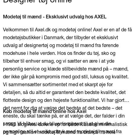
Modetøj til mænd - Eksklusivt udvalg hos AXEL
Velkommen til Axel.dk og modetøj online! Axel er en af de få
modetøjsbutikker i Danmark, der tilbyder et eksklusivt
udvalg af designertøj og modetøj til mænd fra førende
modehuse i hele verden. Hos os finder du tøj, sko og
tilbehør til enhver smag, og vi sætter en ære i at yde
personlig service og klæde stilbevidste mænd på – mænd,
der ikke går på kompromis med god stil, luksus og kvalitet.
Vi sammensætter sortimentet med et skarpt øje for
detaljen, så du altid er garanteret den bedste kvalitet, det
flotteste design og den højeste funktionalitet. Vi har gjort
det nemt for dig at vælge det bedste af det bedste – det
Køb modetøj til mænd online hos Axel
eneste, du skal tænke på, er at vælge det, der falder i din
smag. Vi håber, at du bliver inspireret til at give din
I 1993 slog Axel dørene op for både klassisk minimalistisk
personlige stil et unikt udtryk med modetøj til mænd fra
og high fashion modetøj til mænd fra brands fra hele