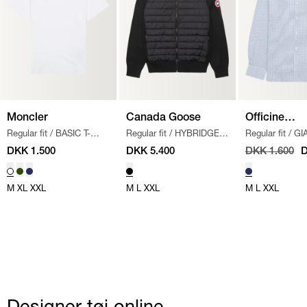
Moncler
Canada Goose
Officine
Regular fit
/
BASIC T-
Regular fit
/
HYBRIDGE
Regular fit
/
GI
Générale
SHIRT
/
HVID
KNIT CARDIGAN
/
SKJORTE
/
HV
DKK 1.500
DKK 5.400
DKK 1.600
D
BLACK
M
XL
XXL
M
L
XXL
M
L
XXL
Designer tøj online