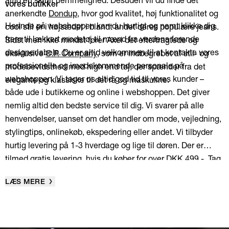
vores butikker
anerkendte
Dondup
, hvor god kvalitet, høj funktionalitet og
Herinde på webshoppen kan du hurtigt og nemt klikke dig
cool stil er i højsædet i blandt andet deres populære jeans.
frem til lækkert modetøj til mænd fra verdens førende
Sidst men ikke mindst fører Axel det eftertragtede og
designerlabels. Du er altid velkommen til at kontakte vores
eksklusive
C.P. Company
, som er indbegrebet af stil- og
professionelle og imødekommende personale på
modebevidsthed med high end tøj, der spænder fra det
webshoppen. Vi tager os altid god tid til vores kunder –
elegante og klassiske til det rå og maskuline.
både ude i butikkerne og online i webshoppen. Det giver
nemlig altid den bedste service til dig. Vi svarer på alle
henvendelser, uanset om det handler om mode, vejledning,
stylingtips, onlinekøb, ekspedering eller andet. Vi tilbyder
hurtig levering på 1-3 hverdage og lige til døren. Der er
tilmed gratis levering, hvis du køber for over DKK 499,-. Tag
et kig herinde, og lad dig inspirere af vores eksklusive
LÆS MERE
udvalg af modetøj til mænd til at skabe din helt egen
personlige stil. Rigtig god fornøjelse!