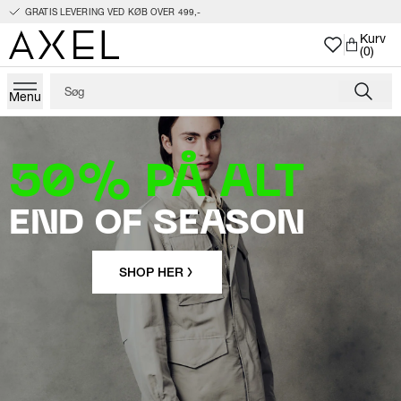
GRATIS LEVERING VED KØB OVER 499,-
Kurv
(0)
Menu
50% PÅ ALT
END OF SEASON
SHOP HER