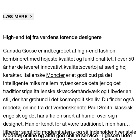
LÆS MERE
High-end tøj fra verdens førende designere
Canada Goose
er indbegrebet af high-end fashion
kombineret med højeste kvalitet og funktionalitet. I over 50
år har de leveret innovativt kvalitetsovertøj af særlig høj
karakter. Italienske
Moncler
er et godt bud på det
intelligente miks mellem nytænkende detaljer og det
traditionsrige italienske skrædderhåndværk og tilbyder en
stil, der har grobund i det kosmopolitiske liv. Du finder også
modetøj online fra det verdenskendte
Paul Smith
, klassisk
engelsk og det har altid en snert af humor over sig i
designet. Han er kendt for at være traditionel, men han
tilbeder samtidig moderniteten - og så indeholder hver style
Modetøj online og altid god online service - ligesom ude i
altid en skjult hemmelighed. Desuden vil du finde det