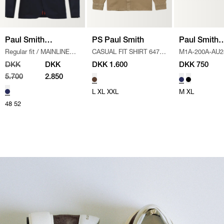
Paul Smith
PS Paul Smith
Paul Smith
Regular fit
/
MAINLINE
CASUAL FIT SHIRT 647X-
M1A-200A-AU2
Mainline
Accessories
BLAZER
/
NAVY
W22336 S
/
BROWN
SHORTS
/
BLÅ
DKK
DKK
DKK 1.600
DKK 750
5.700
2.850
L
XL
XXL
M
XL
48
52