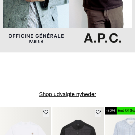
Shop udvalgte nyheder
-50%
End Of Se