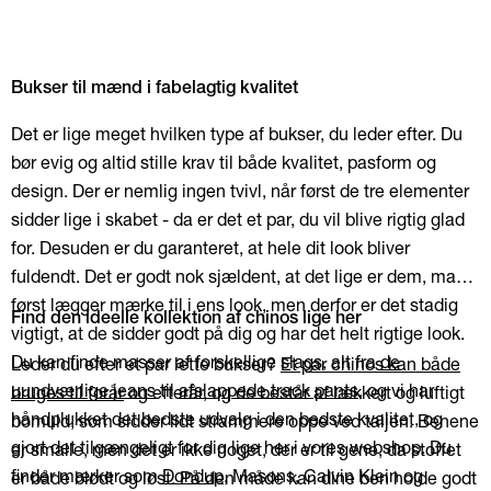
Bukser til mænd i fabelagtig kvalitet
Det er lige meget hvilken type af bukser, du leder efter. Du
bør evig og altid stille krav til både kvalitet, pasform og
design. Der er nemlig ingen tvivl, når først de tre elementer
sidder lige i skabet - da er det et par, du vil blive rigtig glad
for. Desuden er du garanteret, at hele dit look bliver
fuldendt. Det er godt nok sjældent, at det lige er dem, man
først lægger mærke til i ens look, men derfor er det stadig
Find den ideelle kollektion af chinos lige her
vigtigt, at de sidder godt på dig og har det helt rigtige look.
Du kan finde masser af forskellige slags, alt fra
de
Leder du efter et par lette bukser?
Et par chinos kan både
uundværlige jeans
til
afslappede track pants
, og vi har
bruges til forår
og efterår, og de består af lækkert og luftigt
håndplukket det bedste udvalg i den bedste kvalitet, og
bomuld, som sidder lidt strammere oppe ved taljen. Benene
gjort det tilgængeligt for dig lige her i vores webshop. Du
er smalle, men det er ikke noget, der er til gene, da stoffet
finder mærker som
Dondup
, Masons, Calvin Klein og
er både blødt og løst. På den måde kan dine ben holde godt