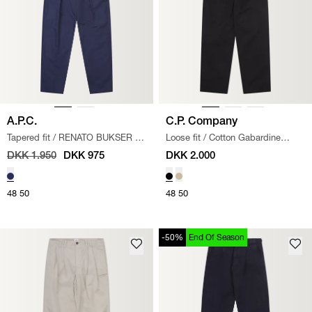
A.P.C.
C.P. Company
Tapered fit
/
RENATO BUKSER
/
Loose fit
/
Cotton Gabardine
NAVY
Bukser
/
SORT
DKK 1.950
DKK 975
DKK 2.000
48
50
48
50
-50%
End Of Season