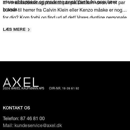
mere
afslappede og moderne sweatpants
fra populære
af vores butikker og prøve et par på. Det kan være, at et par
brands.
bukser til herrer fra Calvin Klein eller Kenzo måske er noget
for dig? Kom forbi og find ud af det! Vores dygtige personale
står klar til at hjælpe og rådgive dig om de nyeste trends.
LÆS MERE
2026 @AXEL KAUFMANN APS
CVR-NR. 19 09 81 92
KONTAKT OS
Telefon:
87 46 81 00
Mail: kundeservice@axel.dk