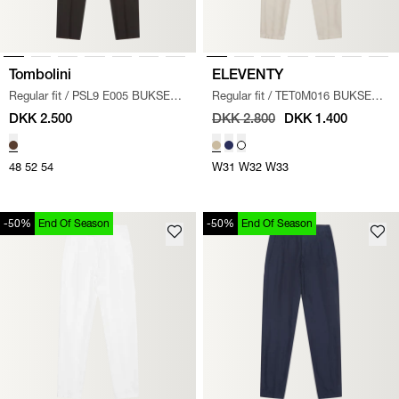
Tombolini
ELEVENTY
Regular fit
/
PSL9 E005 BUKSER
/
Regular fit
/
TET0M016 BUKSER
/
MØRK BRUN
KIT
DKK 2.500
DKK 2.800
DKK 1.400
48
52
54
W31
W32
W33
-50%
End Of Season
-50%
End Of Season