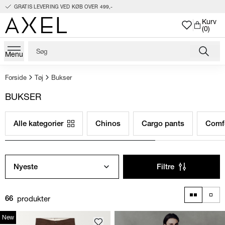
GRATIS LEVERING VED KØB OVER 499,-
Kurv
(0)
Menu
Forside
Tøj
Bukser
BUKSER
Alle kategorier
Chinos
Cargo pants
Comfo
Nyeste
Filtre
produkter
66
New