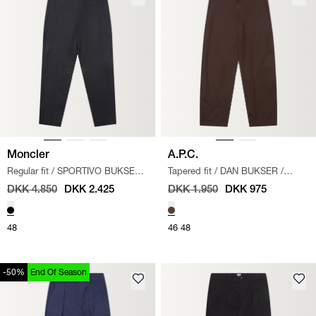
Moncler
A.P.C.
Regular fit
/
SPORTIVO BUKSER
/
Tapered fit
/
DAN BUKSER
/
SORT
BRUN
DKK 4.850
DKK 2.425
DKK 1.950
DKK 975
48
46
48
-50%
End Of Season