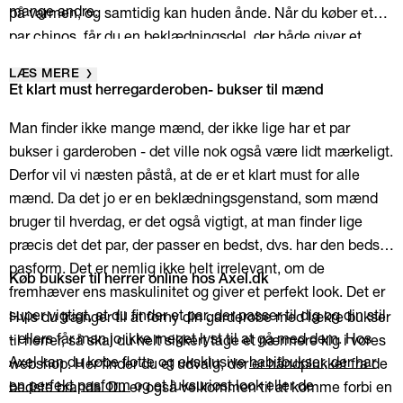
mange andre.
på varmen, og samtidig kan huden ånde. Når du køber et
par chinos, får du en beklædningsdel, der både giver et
afslappet look og er stilrene. På den måde er det ikke kun til
LÆS MERE
brug ved fester eller til hverdag - du kan bruge dem til
Et klart must herregarderoben- bukser til mænd
begge dele! Du kan også tage dem på på arbejde med et
Man finder ikke mange mænd, der ikke lige har et par
par smarte snørresko og en blazer til. De kan også smøjes
bukser i garderoben - det ville nok også være lidt mærkeligt.
op, så
du kan have et par sandaler
og en t-shirt på, hvis det
Derfor vil vi næsten påstå, at de er et klart must for alle
er en af de lune sommeraftener. Der er masser af
mænd. Da det jo er en beklædningsgenstand, som mænd
muligheder. Leder du i stedet efter et par, der har et mere
bruger til hverdag, er det også vigtigt, at man finder lige
eksklusivt udtryk men stadig giver et afslappet look, skal du
præcis det det par, der passer en bedst, dvs. har den bedste
tage et kig blandt
vores udvalg af de moderne comfort
pasform. Det er nemlig ikke helt irrelevant, om de
pants.
Køb bukser til herrer online hos Axel.dk
fremhæver ens maskulinitet og giver et perfekt look. Det er
super vigtigt, at du finder et par, der passer til dig og din stil
Hvis du trænger til at forny din garderobe med lækre bukser
- ellers får man jo ikke meget lyst til at gå med dem. Hos
til herrer, så skal du helt sikkert tage et nærmere kig i vores
Axel kan du købe flotte og eksklusive
habitbukser, der har
webshop. Her finder du et udvalg, der er håndplukket fra de
en perfekt pasform
og et luksuriøst look eller de
bedste brands. Du er også velkommen til at komme forbi en