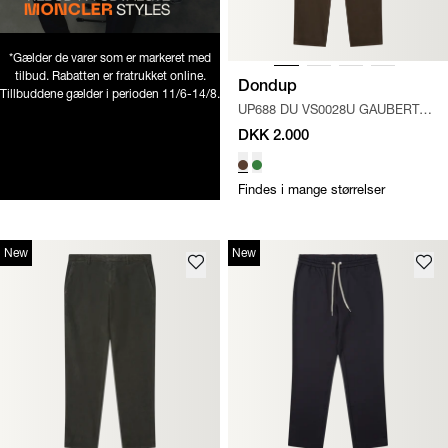
*Gælder de varer som er markeret med
tilbud. Rabatten er fratrukket online.
Dondup
Tillbuddene gælder i perioden 11/6-14/8.
UP688 DU VS0028U GAUBERT
RELAX
/
BRUN
DKK 2.000
Findes i mange størrelser
New
New