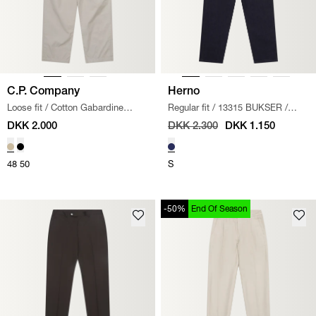
C.P. Company
Herno
Loose fit
/
Cotton Gabardine
Regular fit
/
13315 BUKSER
/
Bukser
/
SAND
NAVY
DKK 2.000
DKK 2.300
DKK 1.150
48
50
S
-50%
End Of Season