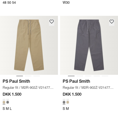
48
50
54
W30
PS Paul Smith
PS Paul Smith
Regular fit
/
M2R-902Z-V21477
Regular fit
/
M2R-902Z-V21477
BUKSER
/
KHAKI
BUKSER
/
GRÅ
DKK 1.500
DKK 1.500
S
M
L
S
M