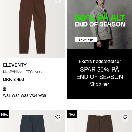
Ekstra nedsættelser
ELEVENTY
SPAR 50% PÅ
N75PANI27 - TES0N088 -
END OF SEASON
BUKSER
/
MØRK BRUN
DKK 3.450
Shop her
W31
W32
W33
W34
W36
New
New