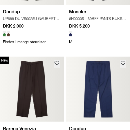
Dondup
Moncler
UP688 DU VS0028U GAUBERT
8H00005 - 89BFF PANTS BUKSER
RELAX
/
GRØN
/
NAVY
DKK 2.000
DKK 5.200
Findes i mange størrelser
M
New
Barena Venezia
Dondup