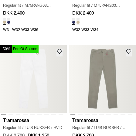
Regular fit
/
M75PANG03
Regular fit
/
M75PANG03
TET0K007 BUKSER
/
SAND
TET0K007 BUKSER
/
LYS BLÅ
DKK 2.400
DKK 2.400
W31
W32
W33
W36
W32
W33
W34
-50%
End Of Season
Tramarossa
Tramarossa
Regular fit
/
LUIS BUKSER
/
HVID
Regular fit
/
LUIS BUKSER
/
KHAKI
DKK 2.700
DKK 1.350
DKK 2.700