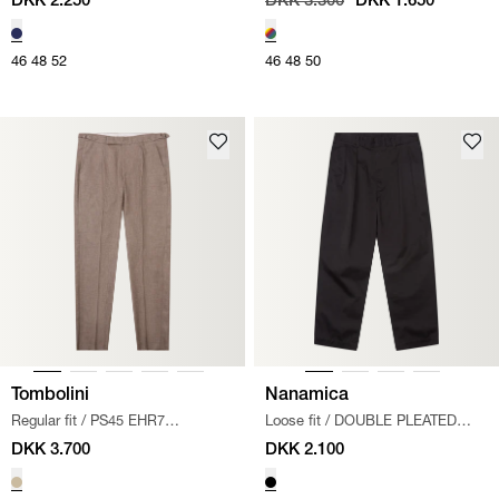
DKK 2.250
DKK 3.300
DKK 1.650
46
48
52
46
48
50
Tombolini
Nanamica
Regular fit
/
PS45 EHR7
Loose fit
/
DOUBLE PLEATED
HABITBUKSER
/
SAND
CHINOS
/
SORT
DKK 3.700
DKK 2.100