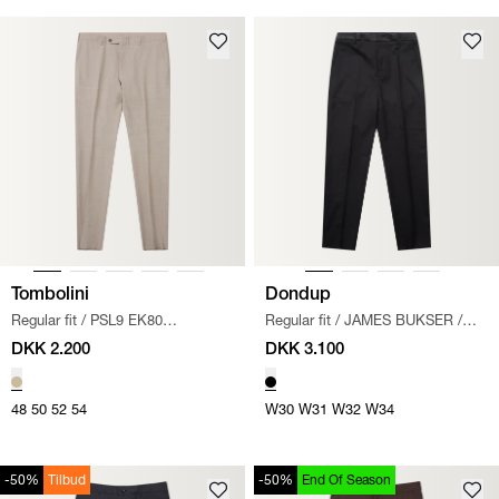
Tombolini
Dondup
Regular fit
/
PSL9 EK80
Regular fit
/
JAMES BUKSER
/
HABITBUKSER
/
SAND
SORT
DKK 2.200
DKK 3.100
48
50
52
54
W30
W31
W32
W34
-50%
Tilbud
-50%
End Of Season