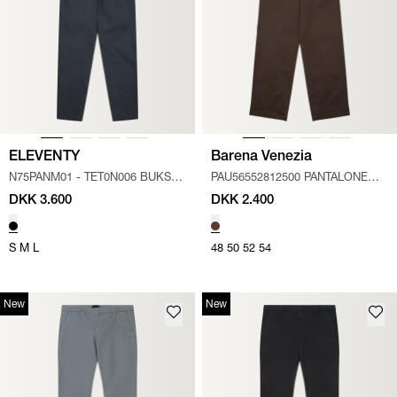
ELEVENTY
Barena Venezia
N75PANM01 - TET0N006 BUKSER
PAU56552812500 PANTALONE
/
SORT
DELFO
/
BRUN
DKK 3.600
DKK 2.400
S
M
L
48
50
52
54
New
New