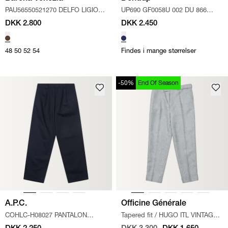
PAU56550521270 DELFO LIGIO
UP690 GF0058U 002 DU 866
BUK
/
BRUN
BUKSE
/
BLÅ
DKK 2.800
DKK 2.450
48
50
52
54
Findes i mange størrelser
-50%
End Of Season
A.P.C.
Officine Générale
COHLC-H08027 PANTALON
Tapered fit
/
HUGO ITL VINTAGE
RICKY BU
/
NAVY
HABITBUKSER
/
SORT/HVID