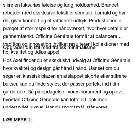
sikre en luksuriøs følelse og lang holdbarhed. Brandet
arbejder med eksklusive tekstiler som uld, bomuld og hør,
der giver komfort og et raffineret udtryk. Produktionen er
præget af stor respekt for håndværket, hvor hver detalje er
gennemtænkt. Officine Générale formår at balancere
tradition og innovation, hvilket resulterer i kollektioner med
Opgrader din stil med fransk minimalisme
høj kvalitet og tidløs appel.
Hos Axel finder du et eksklusivt udvalg af Officine Générale,
hvor kvalitet og design går hånd i hånd. Uanset om du
søger en klassisk blazer, en afslappet skjorte eller stilrene
bukser, kan du finde styles, der passer perfekt ind i din
garderobe. Gå på opdagelse i vores sortiment og oplev,
hvordan Officine Générale kan løfte dit look med
underspillet luksus. Har du spørgsmål, står vores
kundeservice klar til at hjælpe dig.
LÆS MERE