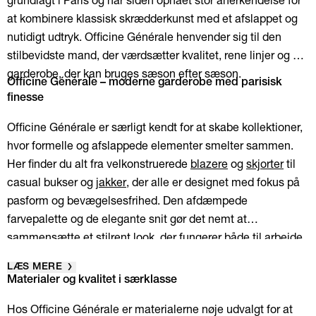
at kombinere klassisk skrædderkunst med et afslappet og
nutidigt udtryk. Officine Générale henvender sig til den
stilbevidste mand, der værdsætter kvalitet, rene linjer og en
garderobe, der kan bruges sæson efter sæson.
Officine Générale – moderne garderobe med parisisk
finesse
Officine Générale er særligt kendt for at skabe kollektioner,
hvor formelle og afslappede elementer smelter sammen.
Her finder du alt fra velkonstruerede
blazere
og
skjorter
til
casual bukser og
jakker
, der alle er designet med fokus på
pasform og bevægelsesfrihed. Den afdæmpede
farvepalette og de elegante snit gør det nemt at
sammensætte et stilrent look, der fungerer både til arbejde
og fritid.
LÆS MERE
Materialer og kvalitet i særklasse
Hos Officine Générale er materialerne nøje udvalgt for at