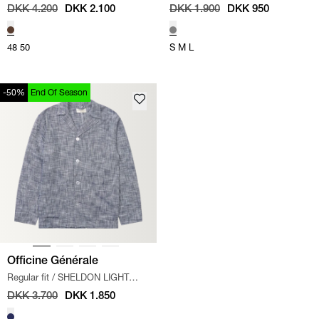
BLAZER
/
BRUN
SHIRT
/
GRÅ
DKK 4.200
DKK 2.100
DKK 1.900
DKK 950
48
50
S
M
L
-50%
End Of Season
Officine Générale
Regular fit
/
SHELDON LIGHT
OVERSHIRT
/
NAVY
DKK 3.700
DKK 1.850