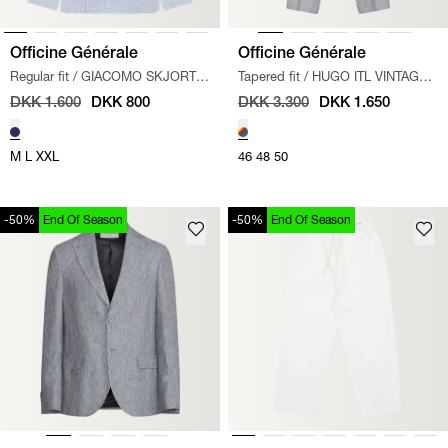
Officine Générale
Officine Générale
Regular fit
/
GIACOMO SKJORTE
Tapered fit
/
HUGO ITL VINTAGE
/
HVID/BLÅ
HABITBUKSER
/
SORT/HVID
DKK 1.600
DKK 800
DKK 3.300
DKK 1.650
M
L
XXL
46
48
50
-50%
End Of Season
-50%
End Of Season