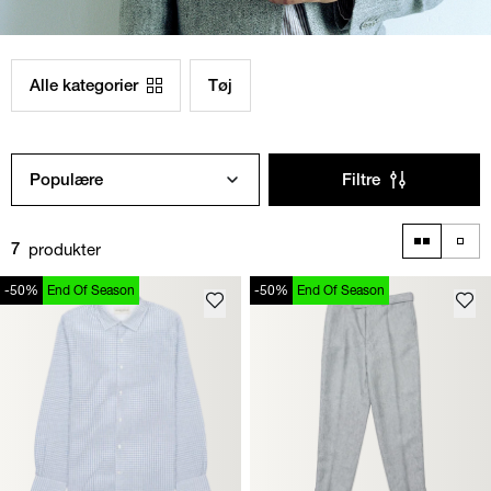
Alle kategorier
Tøj
Populære
Filtre
produkter
7
-50%
End Of Season
-50%
End Of Season