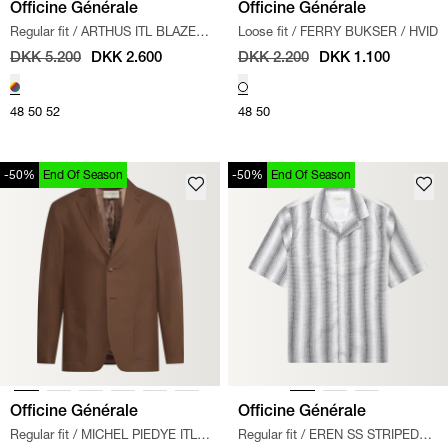
Officine Générale
Officine Générale
Regular fit
/
ARTHUS ITL BLAZER
Loose fit
/
FERRY BUKSER
/
HVID
/
SORT/HVID
DKK 5.200
DKK 2.600
DKK 2.200
DKK 1.100
48
50
52
48
50
-50%
End Of Season
-50%
End Of Season
Officine Générale
Officine Générale
Regular fit
/
MICHEL PIEDYE ITL
Regular fit
/
EREN SS STRIPED