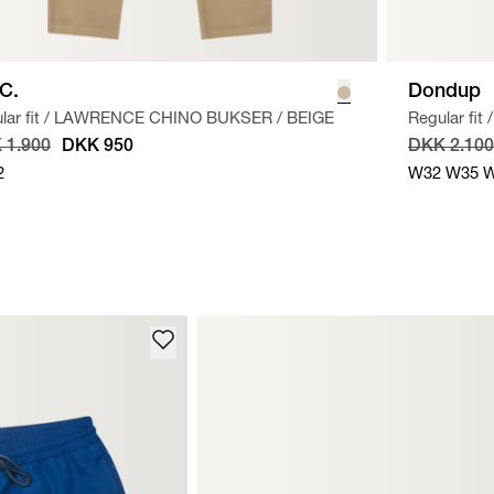
.C.
Dondup
ar fit
/
LAWRENCE CHINO BUKSER
/
BEIGE
Regular fit
/
 1.900
DKK 950
DKK 2.100
2
W32
W35
W