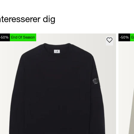
teresserer dig
-50%
End Of Season
-50%
E