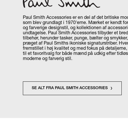
Paul Smith Accessories er en del af det britiske m
som blev grundlagt i 1970'erne. Mærket er kendt for
og farverige designstil, og kollektionen af accessor
undtagelse. Paul Smith Accessories tilbyder et bred
tilbehør, herunder tasker, punge, bælter og smykker,
præget af Paul Smiths ikoniske signaturstriber. Hver
fremstillet i høj kvalitet og med fokus på detaljerne
til et favoritvalg for både mænd på udkig efter tidløst
moderne og farverig stil.
SE ALT FRA PAUL SMITH ACCESSORIES