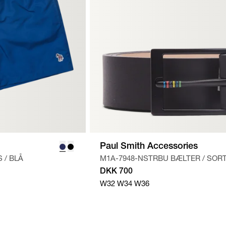
Paul Smith Accessories
S
/
BLÅ
M1A-7948-NSTRBU BÆLTER
/
SOR
DKK 700
W32
W34
W36