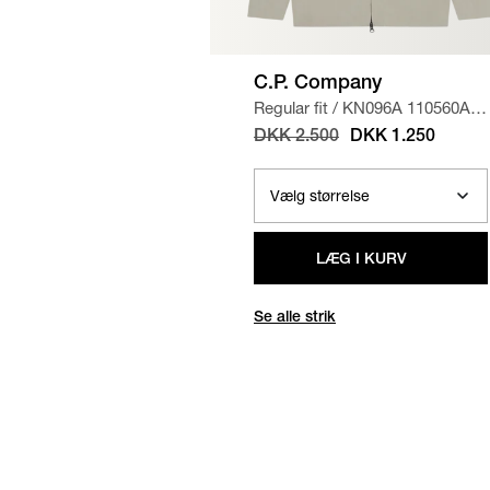
C.P. Company
Regular fit
/
KN096A 110560A
STRIK
/
SAND
DKK 2.500
DKK 1.250
LÆG I KURV
Se alle strik