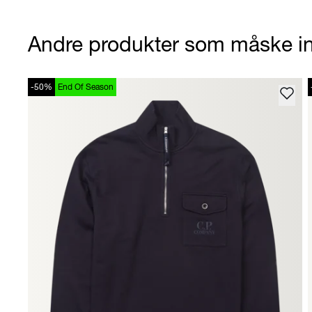
Andre produkter som måske in
-50%
End Of Season