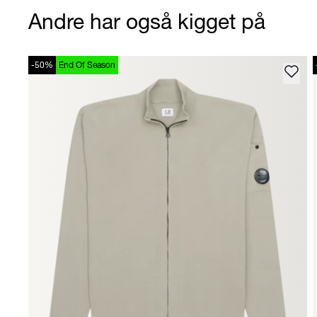
Andre har også kigget på
-50%
End Of Season