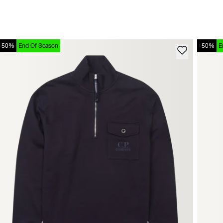
-50%
End Of Season
-50%
E