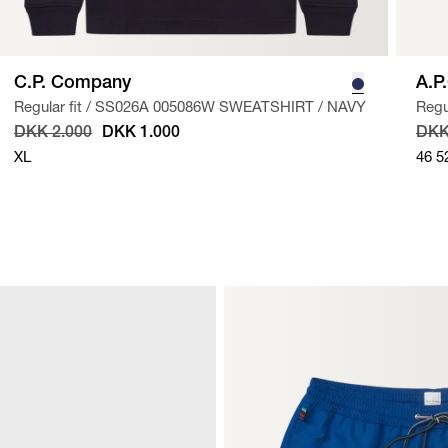
C.P. Company
A.P
Regular fit
/
SS026A 005086W SWEATSHIRT
/
NAVY
Regul
DKK 2.000
DKK 1.000
DKK
XL
46
5