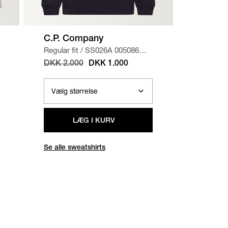
C.P. Company
A.P.C.
Regular fit
/
SS026A 005086W
Regular f
SWEATSHIRT
/
NAVY
CHINO 
DKK 2.000
DKK 1.000
DKK 1.
LÆG I KURV
Se alle sweatshirts
Se alle b