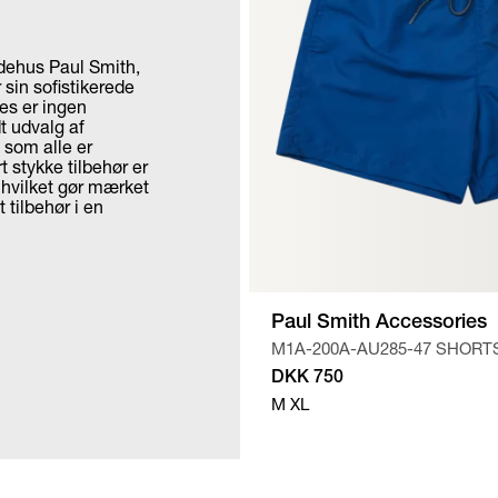
odehus Paul Smith,
 sin sofistikerede
ies er ingen
t udvalg af
 som alle er
t stykke tilbehør er
, hvilket gør mærket
 tilbehør i en
Paul Smith Accessories
M1A-200A-AU285-47 SHORT
DKK 750
M
XL