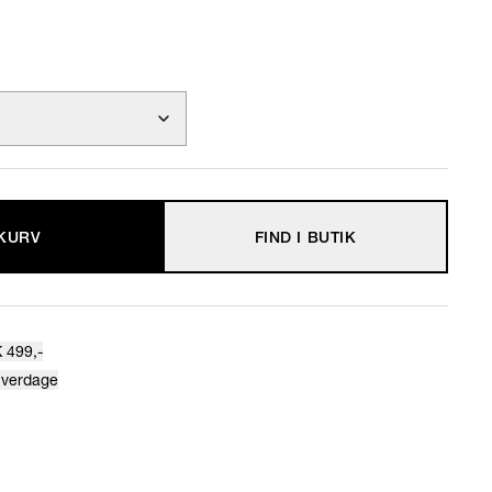
 KURV
FIND I BUTIK
 499,-
hverdage