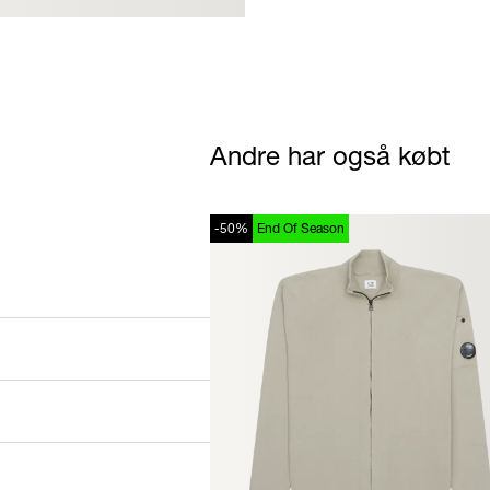
Andre har også købt
-50%
End Of Season