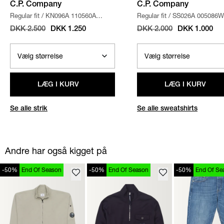
C.P. Company
C.P. Company
Regular fit
/
KN096A 110560A
Regular fit
/
SS026A 005086W
STRIK
/
SAND
SWEATSHIRT
/
NAVY
DKK 2.500
DKK 1.250
DKK 2.000
DKK 1.000
LÆG I KURV
LÆG I KURV
Se alle strik
Se alle sweatshirts
Andre har også kigget på
-50%
End Of Season
-50%
End Of Season
-50%
End Of Se