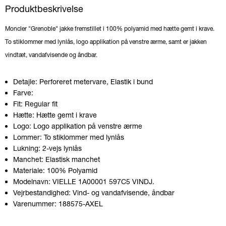
Produktbeskrivelse
Moncler "Grenoble" jakke fremstillet i 100% polyamid med hætte gemt i krave.
To stiklommer med lynlås, logo applikation på venstre ærme, samt er jakken
vindtæt, vandafvisende og åndbar.
Detajle:
Perforeret metervare, Elastik i bund
Farve:
Fit:
Regular fit
Hætte:
Hætte gemt i krave
Logo:
Logo applikation på venstre ærme
Lommer:
To stiklommer med lynlås
Lukning:
2-vejs lynlås
Manchet:
Elastisk manchet
Materiale:
100% Polyamid
Modelnavn:
VIELLE 1A00001 597C5 VINDJ.
Vejrbestandighed:
Vind- og vandafvisende, åndbar
Varenummer:
188575-AXEL