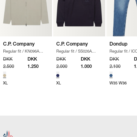
C.P. Company
C.P. Company
Dondup
Regular fit
/
KN096A
Regular fit
/
SS026A
Regular fit
/
IC
110560A STRIK
/
SAND
005086W SWEATSHIRT
/
/
DENIM
DKK
DKK
DKK
DKK
DKK
NAVY
2.500
1.250
2.000
1.000
2.100
1
XL
XL
W35
W36