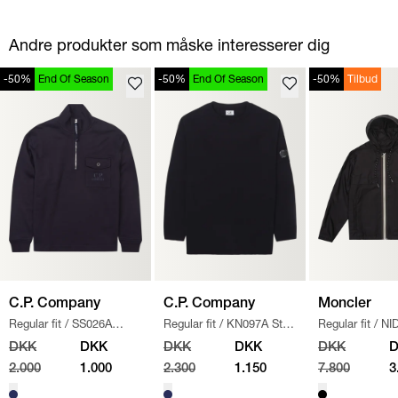
Andre produkter som måske interesserer dig
-50%
End Of Season
-50%
End Of Season
-50%
Tilbud
C.P. Company
C.P. Company
Moncler
Regular fit
/
SS026A
Regular fit
/
KN097A Strik
Regular fit
/
NI
005086W SWEATSHIRT
/
/
NAVY
JAKKE
/
SORT
DKK
DKK
DKK
DKK
DKK
NAVY
2.000
1.000
2.300
1.150
7.800
3