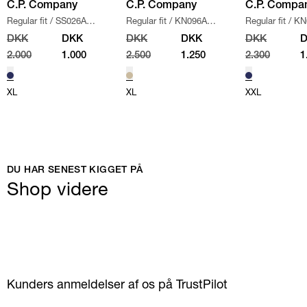
C.P. Company
C.P. Company
C.P. Compa
Regular fit
/
SS026A
Regular fit
/
KN096A
Regular fit
/
KN
005086W SWEATSHIRT
/
110560A STRIK
/
SAND
/
NAVY
DKK
DKK
DKK
DKK
DKK
NAVY
2.000
1.000
2.500
1.250
2.300
1
XL
XL
XXL
DU HAR SENEST KIGGET PÅ
Shop videre
Kunders anmeldelser af os på TrustPilot