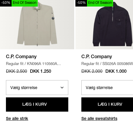
-50%
End Of Season
-50%
End Of Season
C.P. Company
C.P. Company
Regular fit
/
KN096A 110560A
Regular fit
/
SS026A 005086W
STRIK
/
SAND
SWEATSHIRT
/
NAVY
DKK 2.500
DKK 1.250
DKK 2.000
DKK 1.000
LÆG I KURV
LÆG I KURV
Se alle strik
Se alle sweatshirts