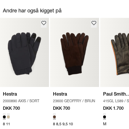
Andre har også kigget på
Hestra
Hestra
Paul Smith
2000890 AXIS
/
SORT
23600 GEOFFRY
/
BRUN
415GL L589
/
Accessories
DKK 700
DKK 700
DKK 1.700
8
11
8
8,5
9,5
10
M