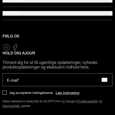
SHOPPING
OM AXEL
FØLG OS
HOLD DIG AJOUR
Tilmeld dig for at få ugentlige opdateringer, nyheder,
produktopdateringer og eksklusivt indhold først.
E-mail*
Jeg accepterer betingelserne.
Læs betingelser
Dette websted er beskyttet af reCAPTCHA og Google
Privatlivspolitik
og
Servicevilkår
gælder.