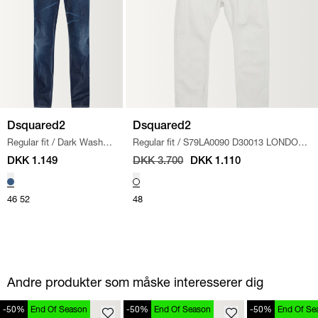
Dsquared2
Dsquared2
Regular fit
/
Dark Wash
Regular fit
/
S79LA0090 D30013 LONDON
Jeans
/
DENIM
BRO J
/
OFF WHITE
DKK 1.149
DKK 3.700
DKK 1.110
46
52
48
Andre produkter som måske interesserer dig
-50%
End Of Season
-50%
End Of Season
-50%
End Of Se