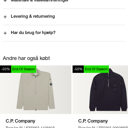
Materiale & vaskeanvisninger
Levering & returnering
Har du brug for hjælp?
Andre har også købt
-50%
End Of Season
-50%
End Of Season
C.P. Company
C.P. Company
Regular fit
/
KN096A 110560A
Regular fit
/
SS026A 005086W