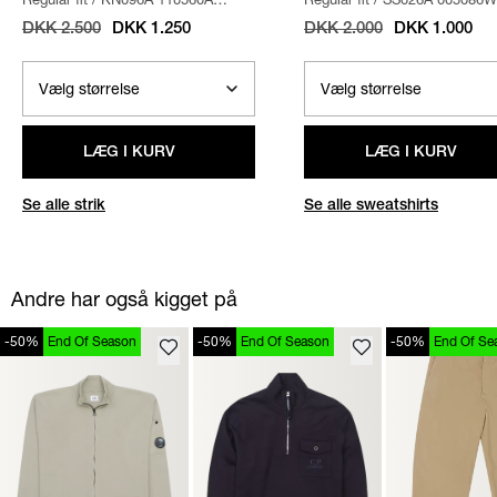
STRIK
/
SAND
SWEATSHIRT
/
NAVY
DKK 2.500
DKK 1.250
DKK 2.000
DKK 1.000
LÆG I KURV
LÆG I KURV
Se alle strik
Se alle sweatshirts
Andre har også kigget på
-50%
End Of Season
-50%
End Of Season
-50%
End Of Se