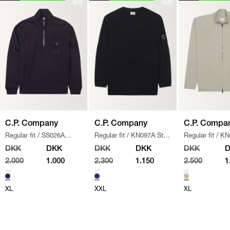
C.P. Company
C.P. Company
C.P. Compa
Regular fit
/
SS026A
Regular fit
/
KN097A Strik
Regular fit
/
KN
005086W SWEATSHIRT
/
/
NAVY
110560A STRIK
DKK
DKK
DKK
DKK
DKK
NAVY
2.000
1.000
2.300
1.150
2.500
1
XL
XXL
XL