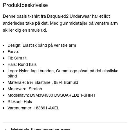
Produktbeskrivelse
Denne basis t-shirt fra Dsquared2 Underwear har et lidt
anderledes take på det. Med gummidetaljer på venstre arm
skiller dig en smule ud.
Design:
Elastisk bånd på venstre arm
Farve:
Fit:
Slim fit
Hals:
Rund hals
Logo:
Nylon tag i bunden, Gummilogo påsat på det elastiske
bånd
Materiale:
5% Elastane
, 95% Bomuld
Metervare:
Stretch
Modelnavn:
D9M3S4530 DSQUARED2 T-SHIRT
Ribkant:
Hals
Varenummer:
183891-AXEL