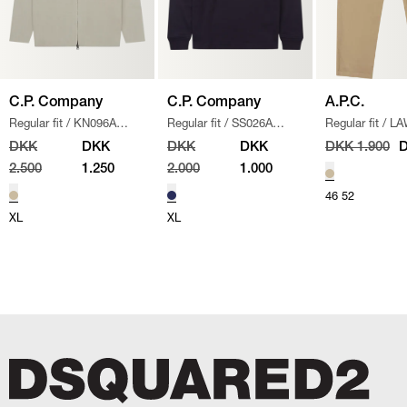
C.P. Company
C.P. Company
A.P.C.
Regular fit
/
KN096A
Regular fit
/
SS026A
Regular fit
/
LA
110560A STRIK
/
SAND
005086W SWEATSHIRT
/
CHINO BUKSE
DKK
DKK
DKK
DKK
DKK 1.900
D
NAVY
2.500
1.250
2.000
1.000
46
52
XL
XL