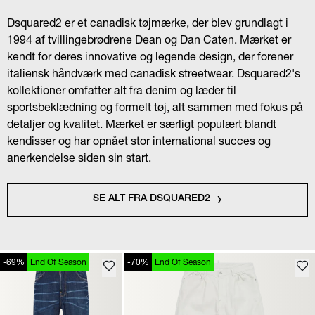
Dsquared2 er et canadisk tøjmærke, der blev grundlagt i
1994 af tvillingebrødrene Dean og Dan Caten. Mærket er
kendt for deres innovative og legende design, der forener
italiensk håndværk med canadisk streetwear. Dsquared2's
kollektioner omfatter alt fra denim og læder til
sportsbeklædning og formelt tøj, alt sammen med fokus på
detaljer og kvalitet. Mærket er særligt populært blandt
kendisser og har opnået stor international succes og
anerkendelse siden sin start.
SE ALT FRA DSQUARED2
-69%
End Of Season
-70%
End Of Season