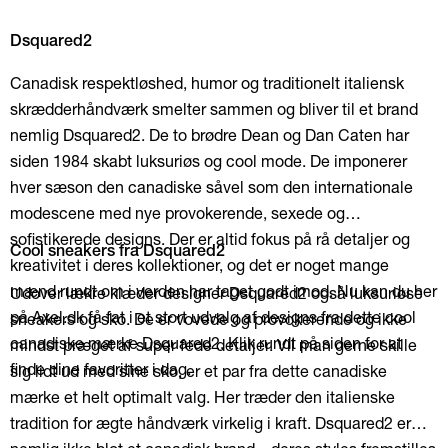
Dsquared2
Canadisk respektløshed, humo
r og traditionelt italiensk
skrædderhåndværk smelter sammen og bliver til et brand
nemlig Dsquared2. De to brødre Dean og Dan Caten har
siden 1984 skabt luksuriøs og cool mode. De imponerer
hver sæson den canadiske såvel som den internationale
modescene med nye provokerende, sexede og
sofistikerede designs. Der er altid fokus på rå detaljer og
Cool sneakers fra Dsquared2
kreativitet i deres kollektioner, og det er noget mange
mænd rundt om i verden har taget godt imod. Nu kan du her
Udover lækre klæder designer Dsquared2 også luksuriøse
på Axel.dk få fat i et stort udvalg af designs fra dette cool
sneakers og sko. De er vovede og provokerende og ikke
canadiske mærke Dsquared2. Klik rundt på siden for at
mindst præget af super fede detaljer. Vil man gerne skille
finde dine favoritter i dag.
sig lidt ud med sine sko, er et par fra dette canadiske
mærke et helt optimalt valg. Her træder den italienske
tradition for ægte håndværk virkelig i kraft. Dsquared2 er