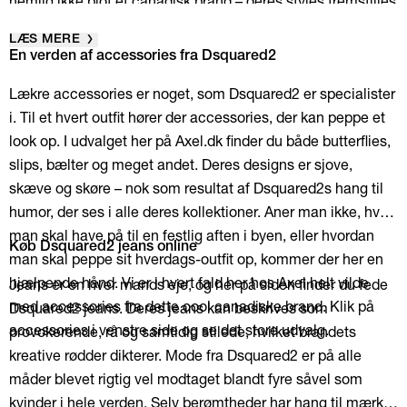
nemlig ikke blot et canadisk brand – deres styles fremstilles
i Milano i Italien, som vist roligt kan kaldes for hele verdens
LÆS MERE
modemekka. Denne virksomhed er lidt af et verdensbrand
En verden af accessories fra Dsquared2
og brødrene Caten får inspiration fra mange lande – inklusiv
Lækre accessories er noget, som Dsquared2 er specialister
London, hvor de bor i dag; ”Born in Canada, living in
i. Til et hvert outfit hører der accessories, der kan peppe et
London, made in Italy”, beskriver rigtig godt Caten-brødrene
look op. I udvalget her på Axel.dk finder du både butterflies,
og ikke mindst også deres brand.
slips, bælter og meget andet. Deres designs er sjove,
skæve og skøre – nok som resultat af Dsquared2s hang til
humor, der ses i alle deres kollektioner. Aner man ikke, hvad
man skal have på til en festlig aften i byen, eller hvordan
Køb Dsquared2 jeans online
man skal peppe sit hverdags-outfit op, kommer der her en
hjælpende hånd. Vi er i hvert fald her hos Axel helt vilde
Jeans er en hver mands eje, og her på siden finder du fede
med accessories fra dette cool canadiske brand. Klik på
Dsquared2 jeans. Deres jeans kan beskrives som
accessories i venstre side og se det store udvalg.
provokerende, rå og samtidig stilede, hvilket brandets
kreative rødder dikterer. Mode fra Dsquared2 er på alle
måder blevet rigtig vel modtaget blandt fyre såvel som
kvinder i hele verden. Selv berømtheder har hang til mærket