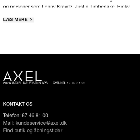
og personer som Lenny Kravitz, Justin Timberlake, Ricky
Martin, Robbie Williams og Nelly Furtado har alle båret
LÆS MERE
noget af deres tøj. Mest af alt er Madonna den person, der
har haft øjnene åbne for denne designvirksomhed. I 2002
blev brandet nemlig hyret til at designe 150 outfits, både til
Madonna og hendes dansere, til henholdsvis videoen ’Don’t
Tell Me’ og til hendes World Tour. Det må da siges at være
et ægte kvalitetsstempel. Klik rundt her på siden og find
dine favorit-styles i dag.
2026 @AXEL KAUFMANN APS
CVR-NR. 19 09 81 92
KONTAKT OS
Telefon:
87 46 81 00
Mail: kundeservice@axel.dk
Find butik og åbningstider