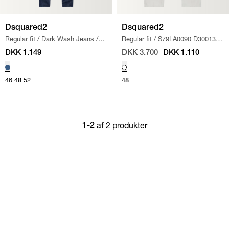
Dsquared2
Dsquared2
Regular fit
/
Dark Wash Jeans
/
Regular fit
/
S79LA0090 D30013
DENIM
LONDON BRO J
/
OFF WHITE
DKK 1.149
DKK 3.700
DKK 1.110
46
48
52
48
af 2 produkter
1-2