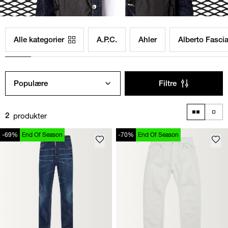
Alle kategorier
A.P.C.
Ahler
Alberto Fascia
Populære
Filtre
produkter
2
-69%
End Of Season
-70%
End Of Season