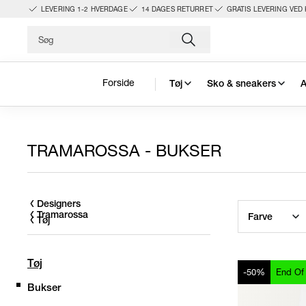
LEVERING 1-2 HVERDAGE
14 DAGES RETURRET
GRATIS LEVERING VED 
Forside
Tøj
Sko & sneakers
A
TRAMAROSSA - BUKSER
Designers
Tramarossa
Farve
Tøj
Tøj
-50%
End Of
Bukser