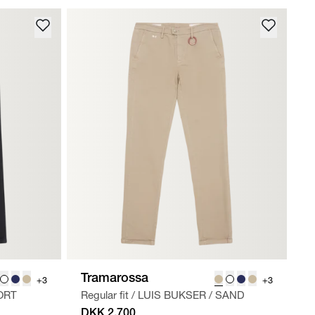
Tramarossa
+3
+3
ORT
Regular fit
/
LUIS BUKSER
/
SAND
DKK 2.700