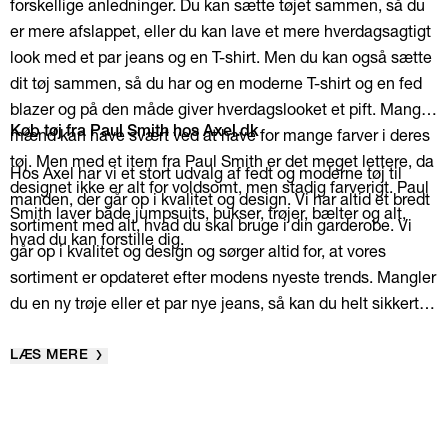
forskellige anledninger. Du kan sætte tøjet sammen, så du
at produkterne kan findes både i high-end på den moderne
er mere afslappet, eller du kan lave et mere hverdagsagtigt
catwalk og i bylivet hos mange forskellige
look med et par jeans og en T-shirt. Men du kan også sætte
befolkningsgrupper.
dit tøj sammen, så du har og en moderne T-shirt og en fed
blazer og på den måde giver hverdagslooket et pift. Mange
mænd kan have svært ved at have for mange farver i deres
Køb tøj fra Paul Smith hos Axel.dk
tøj. Men med et item fra Paul Smith er det meget lettere, da
Hos Axel har vi et stort udvalg af fedt og moderne tøj til
designet ikke er alt for voldsomt, men stadig farverigt. Paul
manden, der går op i kvalitet og design. Vi har altid et bredt
Smith laver både jumpsuits, bukser, trøjer, bælter og alt,
sortiment med alt, hvad du skal bruge i din garderobe. Vi
hvad du kan forstille dig.
går op i kvalitet og design og sørger altid for, at vores
sortiment er opdateret efter modens nyeste trends. Mangler
du en ny trøje eller et par nye jeans, så kan du helt sikkert
finde det blandt vores tøj fra Paul Smith. Tjek vores udvalg
ud, og pift din garderobe op med klassiske items med et
LÆS MERE
tvist i både designet og i farvevalget. Er du på udkig efter
noget nyt tøj, men du er i tvivl om størrelsen eller andet, så
er du altid velkommen til at skrive til vores kundeservice