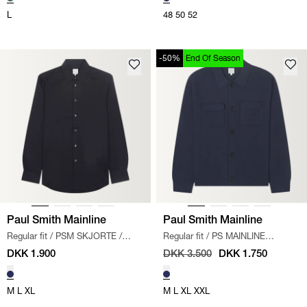
L
48
50
52
-50%
End Of Season
Paul Smith Mainline
Paul Smith Mainline
Regular fit
/
PSM SKJORTE
/
Regular fit
/
PS MAINLINE
NAVY
CARDIGAN STRIK
/
BLÅ
DKK 1.900
DKK 3.500
DKK 1.750
M
L
XL
M
L
XL
XXL