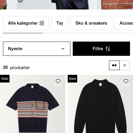
Alle kategorier
Tøj
Sko & sneakers
Acces
Nyeste
Filtre
produkter
26
New
New