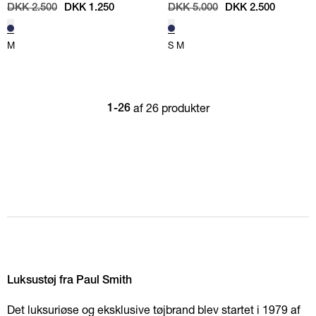
/
NAVY
BLÅ
DKK 2.500
DKK 1.250
DKK 5.000
DKK 2.500
M
S
M
af 26 produkter
1-26
Luksustøj fra Paul Smith
Det luksuriøse og eksklusive tøjbrand blev startet i 1979 af