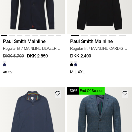
Paul Smith Mainline
Paul Smith Mainline
Regular fit
/
MAINLINE BLAZER
/
Regular fit
/
MAINLINE CARDIGAN
NAVY
/
SORT
DKK 5.700
DKK 2.850
DKK 2.400
48
52
M
L
XXL
-50%
End Of Season