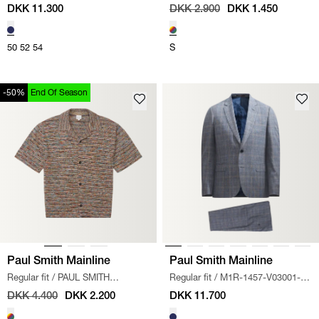
MAINLINE HABIT
/
BLÅ
K/Æ SKJORTE STRIBER
/
MULTI
DKK 11.300
DKK 2.900
DKK 1.450
50
52
54
S
-50%
End Of Season
Paul Smith Mainline
Paul Smith Mainline
Regular fit
/
PAUL SMITH
Regular fit
/
M1R-1457-V03001-43
MAINLINE MULTI SHIRT
/
MULTI
HABIT
/
BLÅ
DKK 4.400
DKK 2.200
DKK 11.700