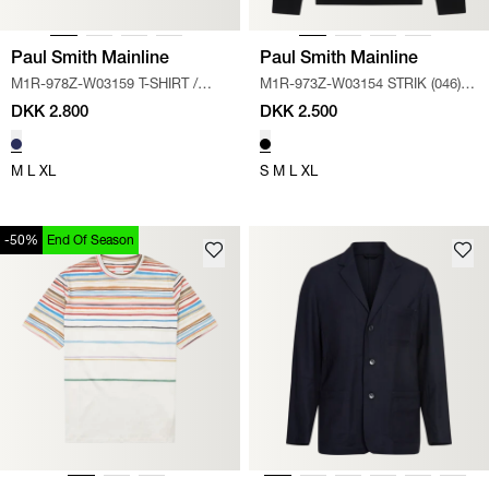
Paul Smith Mainline
Paul Smith Mainline
M1R-978Z-W03159 T-SHIRT
/
M1R-973Z-W03154 STRIK (046)
/
NAVY
SORT
DKK 2.800
DKK 2.500
M
L
XL
S
M
L
XL
-50%
End Of Season