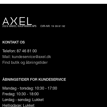
eller besøge os i vores fysisk butik. Vi er altid klar til at give
dig den bedste service.
2026 @AXEL KAUFMANN APS
CVR-NR. 19 09 81 92
KONTAKT OS
Telefon:
87 46 81 00
Mail: kundeservice@axel.dk
Find butik og åbningstider
ÅBNINGSTIDER FOR KUNDESERVICE
Mandag - torsdag: 10:30 - 17:00
Fredag: 10:30 - 18:00
Lørdag - søndag: Lukket
Helligdage: Lukket