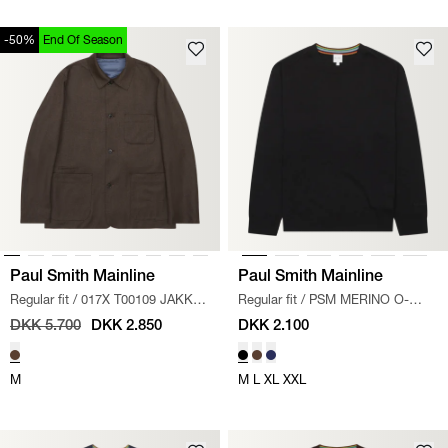
-50%
End Of Season
Paul Smith Mainline
Paul Smith Mainline
Regular fit
/
017X T00109 JAKKE
/
Regular fit
/
PSM MERINO O-
BRUN
NECK STRIK
/
SORT
DKK 5.700
DKK 2.850
DKK 2.100
M
M
L
XL
XXL