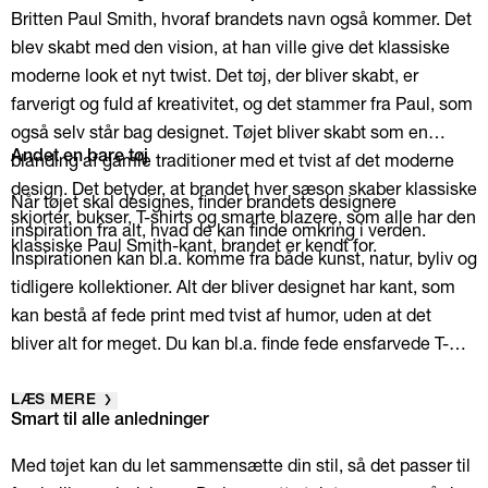
Britten Paul Smith, hvoraf brandets navn også kommer. Det
blev skabt med den vision, at han ville give det klassiske
moderne look et nyt twist. Det tøj, der bliver skabt, er
farverigt og fuld af kreativitet, og det stammer fra Paul, som
også selv står bag designet. Tøjet bliver skabt som en
blanding af gamle traditioner med et tvist af det moderne
Andet en bare tøj
design. Det betyder, at brandet hver sæson skaber klassiske
Når tøjet skal designes, finder brandets designere
skjorter, bukser, T-shirts og smarte blazere, som alle har den
inspiration fra alt, hvad de kan finde omkring i verden.
klassiske Paul Smith-kant, brandet er kendt for.
Inspirationen kan bl.a. komme fra både kunst, natur, byliv og
tidligere kollektioner. Alt der bliver designet har kant, som
kan bestå af fede print med tvist af humor, uden at det
bliver alt for meget. Du kan bl.a. finde fede ensfarvede T-
shirts med print i mange farver og forskellige materialer. Alt
hvad der bliver designet, er ikke bare tøj. Kollektionerne
LÆS MERE
Smart til alle anledninger
består også af forskellige accessories og sko. Både tøj, sko
og accessories henvender sig til den moderne mand, som
Med tøjet kan du let sammensætte din stil, så det passer til
ikke er bange for at skille sig ud fra alle andre. Det betyder,