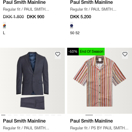
Paul Smith Mainline
Paul Smith Mainline
Regular fit
/
PAUL SMITH
Regular fit
/
PAUL SMITH
MAINLINE T-SHIRT
/
MULTI
MAINLINE BLAZER JACKET
/
DKK 1.800
DKK 900
DKK 5.200
NAVY
L
50
52
-50%
End Of Season
Paul Smith Mainline
Paul Smith Mainline
Regular fit
/
PAUL SMITH
Regular fit
/
PS BY PAUL SMITH