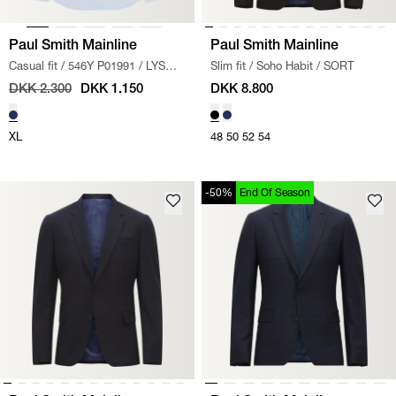
Paul Smith Mainline
Paul Smith Mainline
Casual fit
/
546Y P01991
/
LYS
Slim fit
/
Soho Habit
/
SORT
BLÅ
DKK 2.300
DKK 1.150
DKK 8.800
XL
48
50
52
54
-50%
End Of Season