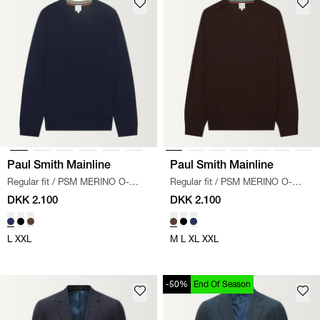
Paul Smith Mainline
Paul Smith Mainline
Regular fit
/
PSM MERINO O-
Regular fit
/
PSM MERINO O-
NECK STRIK
/
NAVY
NECK STRIK
/
BRUN
DKK 2.100
DKK 2.100
L
XXL
M
L
XL
XXL
-50%
End Of Season