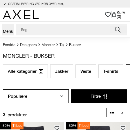
GRATIS LEVERING VED KØB OVER 499,-
Kurv
(0)
Menu
Forside
Designers
Moncler
Tøj
Bukser
MONCLER - BUKSER
Alle kategorier
Jakker
Veste
T-shirts
Populære
Filtre
produkter
3
-50%
Tilbud
-50%
Tilbud