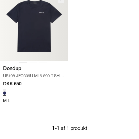
Dondup
US198 JFO309U ML6 890 T-SHIRT
/
NAVY
DKK 650
M
L
af 1 produkt
1-1