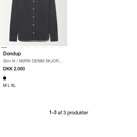
Dondup
Slim fit
/
MØRK DENIM SKJORTE
/
SORT
DKK 2.000
M
L
XL
af 3 produkter
1-3