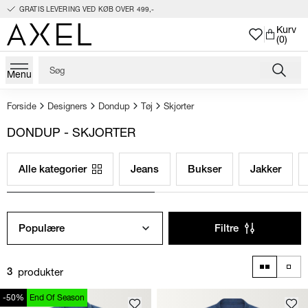
GRATIS LEVERING VED KØB OVER 499,-
Kurv
(0)
Menu
Forside
Designers
Dondup
Tøj
Skjorter
DONDUP - SKJORTER
Alle kategorier
Jeans
Bukser
Jakker
Populære
Filtre
produkter
3
-50%
End Of Season