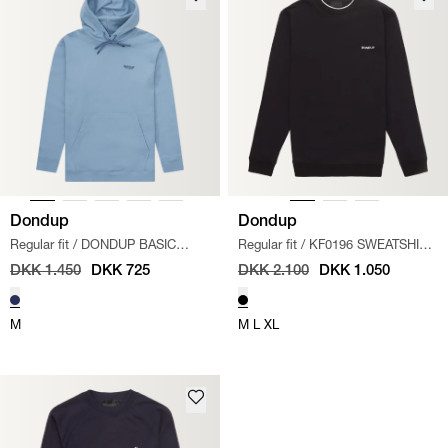
Dondup
Dondup
Regular fit
/
DONDUP BASIC
Regular fit
/
KF0196 SWEATSHIRT
HOODIE
/
LYS BLÅ
/
SORT
DKK 1.450
DKK 725
DKK 2.100
DKK 1.050
M
M
L
XL