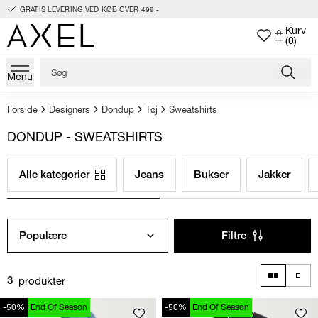
GRATIS LEVERING VED KØB OVER 499,-
Kurv
(0)
Menu
Forside
Designers
Dondup
Tøj
Sweatshirts
DONDUP - SWEATSHIRTS
Alle kategorier
Jeans
Bukser
Jakker
Populære
Filtre
produkter
3
-50%
End Of Season
-50%
End Of Season