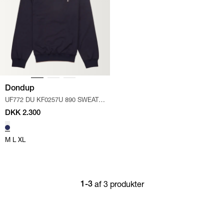
Dondup
UF772 DU KF0257U 890 SWEAT.S
/
NAVY
DKK 2.300
M
L
XL
af 3 produkter
1-3