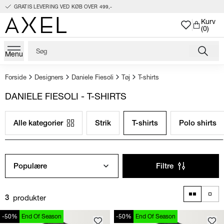
GRATIS LEVERING VED KØB OVER 499,-
Kurv
(0)
Menu
Forside
Designers
Daniele Fiesoli
Tøj
T-shirts
DANIELE FIESOLI - T-SHIRTS
Alle kategorier
Strik
T-shirts
Polo shirts
Populære
Filtre
produkter
3
-50%
End Of Season
-50%
End Of Season