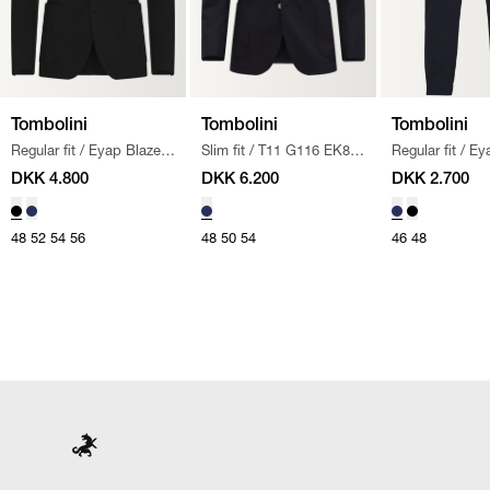
Tombolini
Tombolini
Tombolini
Regular fit
/
Eyap Blazer
/
Slim fit
/
T11 G116 EK80
Regular fit
/
Ey
SORT
JACKET JAKKE (05
/
/
NAVY
DKK 4.800
DKK 6.200
DKK 2.700
NAVY
48
52
54
56
48
50
54
46
48