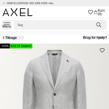
GRATIS LEVERING VED KØB OVER 499,-
Kurv
(0)
Menu
Brug for hjælp?
Tilbage
-50%
End Of Season