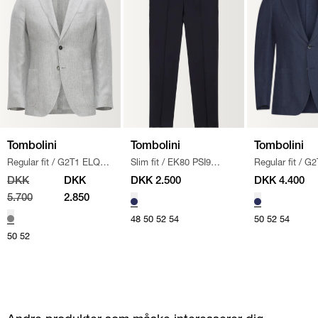
Tombolini
Tombolini
Tombolini
Regular fit
/
G2T1 ELQH
Slim fit
/
EK80 PSI9
Regular fit
/
G2
JAKKE (050)
/
LYS GRÅ
BUKSER
/
NAVY
BLAZER
/
BLÅ
DKK
DKK
DKK 2.500
DKK 4.400
5.700
2.850
48
50
52
54
50
52
54
50
52