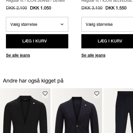
Regular fit
/
ICON JEANS
/
DENIM
Regular fit
/
ICON SELVEDGE
JEANS
/
DENIM
DKK 2.100
DKK 1.050
DKK 3.100
DKK 1.550
LÆG I KURV
LÆG I KURV
Se alle jeans
Se alle jeans
Andre har også kigget på