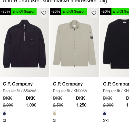
Andre produkter som måske interesserer dig
-50%
End Of Season
-50%
End Of Season
-50%
End Of Se
C.P. Company
C.P. Company
C.P. Compa
Regular fit
/
SS026A
Regular fit
/
KN096A
Regular fit
/
KN
005086W SWEATSHIRT
/
110560A STRIK
/
SAND
/
NAVY
DKK
DKK
DKK
DKK
DKK
NAVY
2.000
1.000
2.500
1.250
2.300
1
XL
XL
XXL