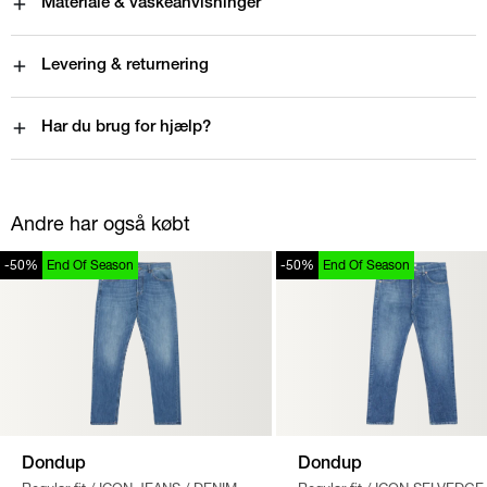
Materiale & vaskeanvisninger
Levering & returnering
Har du brug for hjælp?
Andre har også købt
-50%
End Of Season
-50%
End Of Season
Dondup
Dondup