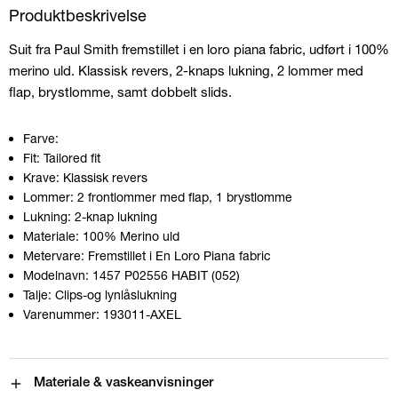
Produktbeskrivelse
Suit fra Paul Smith fremstillet i en loro piana fabric, udført i 100%
merino uld. Klassisk revers, 2-knaps lukning, 2 lommer med
flap, brystlomme, samt dobbelt slids.
Farve:
Fit:
Tailored fit
Krave:
Klassisk revers
Lommer:
2 frontlommer med flap, 1 brystlomme
Lukning:
2-knap lukning
Materiale:
100% Merino uld
Metervare:
Fremstillet i En Loro Piana fabric
Modelnavn:
1457 P02556 HABIT (052)
Talje:
Clips-og lynlåslukning
Varenummer:
193011-AXEL
Materiale & vaskeanvisninger