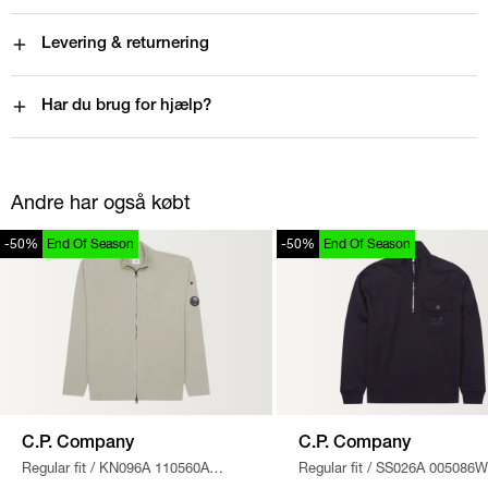
Levering & returnering
Har du brug for hjælp?
Andre har også købt
-50%
End Of Season
-50%
End Of Season
C.P. Company
C.P. Company
Regular fit
/
KN096A 110560A
Regular fit
/
SS026A 005086W