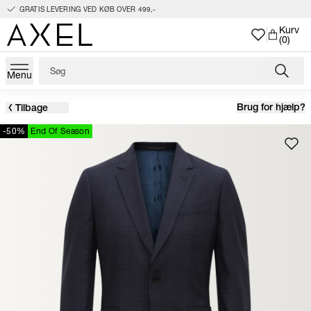
GRATIS LEVERING VED KØB OVER 499,-
Kurv
(0)
Menu
Brug for hjælp?
Tilbage
-50%
End Of Season