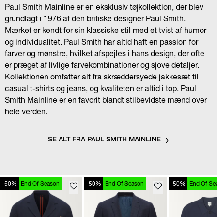
Paul Smith Mainline er en eksklusiv tøjkollektion, der blev
grundlagt i 1976 af den britiske designer Paul Smith.
Mærket er kendt for sin klassiske stil med et tvist af humor
og individualitet. Paul Smith har altid haft en passion for
farver og mønstre, hvilket afspejles i hans design, der ofte
er præget af livlige farvekombinationer og sjove detaljer.
Kollektionen omfatter alt fra skræddersyede jakkesæt til
casual t-shirts og jeans, og kvaliteten er altid i top. Paul
Smith Mainline er en favorit blandt stilbevidste mænd over
hele verden.
SE ALT FRA PAUL SMITH MAINLINE
-50%
End Of Season
-50%
End Of Season
-50%
End Of Se