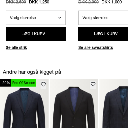
STRIK
/
SAND
SWEATSHIRT
/
NAVY
DKK 2.500
DKK 1.250
DKK 2.000
DKK 1.000
LÆG I KURV
LÆG I KURV
Se alle strik
Se alle sweatshirts
Andre har også kigget på
-50%
End Of Season