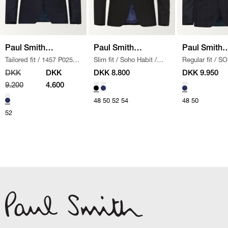
Paul Smith
Paul Smith
Paul Smith
Tailored fit
/
1457 P02559
Slim fit
/
Soho Habit
/
Regular fit
/
SO
Mainline
Mainline
Mainline
SUIT
/
NAVY
SORT
HABIT
/
NAVY
DKK
DKK
DKK 8.800
DKK 9.950
9.200
4.600
48
50
52
54
48
50
52