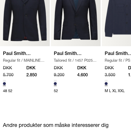
Paul Smith
Paul Smith
Paul Smith
Regular fit
/
MAINLINE
Tailored fit
/
1457 P02559
Regular fit
/
PS
Mainline
Mainline
Mainline
BLAZER
/
NAVY
SUIT
/
NAVY
CARDIGAN STR
DKK
DKK
DKK
DKK
DKK
5.700
2.850
9.200
4.600
3.500
1
48
52
52
M
L
XL
XXL
Andre produkter som måske interesserer dig