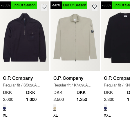
-50%
End Of Season
-50%
End Of Season
-50%
End Of Se
C.P. Company
C.P. Company
C.P. Compa
Regular fit
/
SS026A
Regular fit
/
KN096A
Regular fit
/
KN
005086W SWEATSHIRT
/
110560A STRIK
/
SAND
/
NAVY
DKK
DKK
DKK
DKK
DKK
NAVY
2.000
1.000
2.500
1.250
2.300
1
XL
XL
XXL