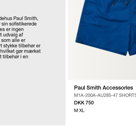
odehus Paul Smith,
 sin sofistikerede
ies er ingen
t udvalg af
 som alle er
t stykke tilbehør er
, hvilket gør mærket
 tilbehør i en
Paul Smith Accessories
M1A-200A-AU285-47 SHORT
DKK 750
M
XL