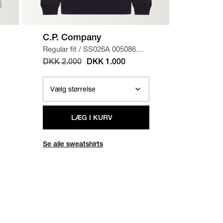
C.P. Company
A.P.C.
Regular fit
/
SS026A 005086W
Regular f
SWEATSHIRT
/
NAVY
CHINO 
DKK 2.000
DKK 1.000
DKK 1.
LÆG I KURV
Se alle sweatshirts
Se alle b