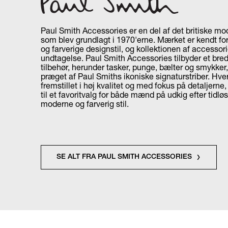
Paul Smith Accessories er en del af det britiske m
som blev grundlagt i 1970'erne. Mærket er kendt for
og farverige designstil, og kollektionen af accessor
undtagelse. Paul Smith Accessories tilbyder et bred
tilbehør, herunder tasker, punge, bælter og smykker,
præget af Paul Smiths ikoniske signaturstriber. Hver
fremstillet i høj kvalitet og med fokus på detaljerne
til et favoritvalg for både mænd på udkig efter tidløst
moderne og farverig stil.
SE ALT FRA PAUL SMITH ACCESSORIES