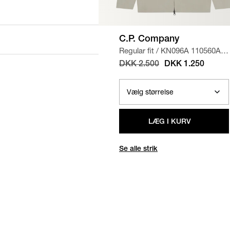
C.P. Company
Regular fit
/
KN096A 110560A
STRIK
/
SAND
DKK 2.500
DKK 1.250
LÆG I KURV
Se alle strik