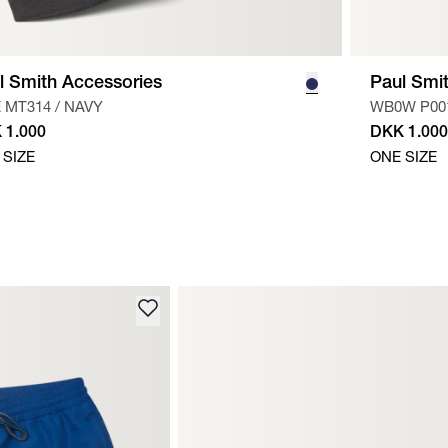
l Smith Accessories
Paul Smi
E MT314
/
NAVY
WB0W P00
 1.000
DKK 1.000
 SIZE
ONE SIZE