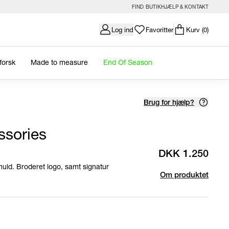
FIND BUTIK
HJÆLP & KONTAKT
Log ind
Favoritter
Kurv
(0)
forsk
Made to measure
End Of Season
Brug for hjælp?
ssories
DKK 1.250
muld. Broderet logo, samt signatur
Om produktet