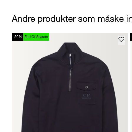
Andre produkter som måske in
-50%
End Of Season