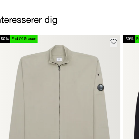
teresserer dig
-50%
End Of Season
-50%
E