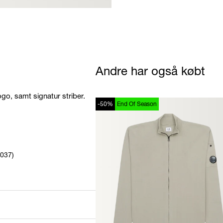
Andre har også købt
go, samt signatur striber.
-50%
End Of Season
037)