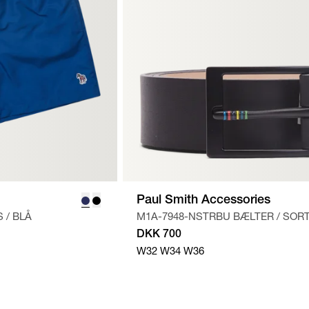
Paul Smith Accessories
S
/
BLÅ
M1A-7948-NSTRBU BÆLTER
/
SOR
DKK 700
W32
W34
W36