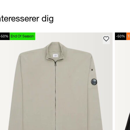
teresserer dig
-50%
End Of Season
-50%
T