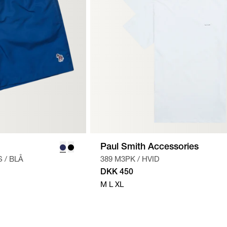
Paul Smith Accessories
S
/
BLÅ
389 M3PK
/
HVID
DKK 450
M
L
XL