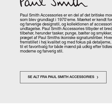
Paul Smith Accessories er en del af det britiske m
som blev grundlagt i 1970'erne. Mærket er kendt for
og farverige designstil, og kollektionen af accessor
undtagelse. Paul Smith Accessories tilbyder et bred
tilbehør, herunder tasker, punge, bælter og smykker,
præget af Paul Smiths ikoniske signaturstriber. Hver
fremstillet i høj kvalitet og med fokus på detaljerne
til et favoritvalg for både mænd på udkig efter tidløst
moderne og farverig stil.
SE ALT FRA PAUL SMITH ACCESSORIES