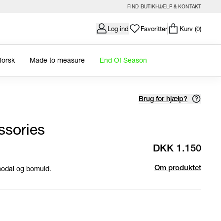
FIND BUTIK
HJÆLP & KONTAKT
Log ind
Favoritter
Kurv
(0)
forsk
Made to measure
End Of Season
Brug for hjælp?
ssories
DKK 1.150
 modal og bomuld.
Om produktet