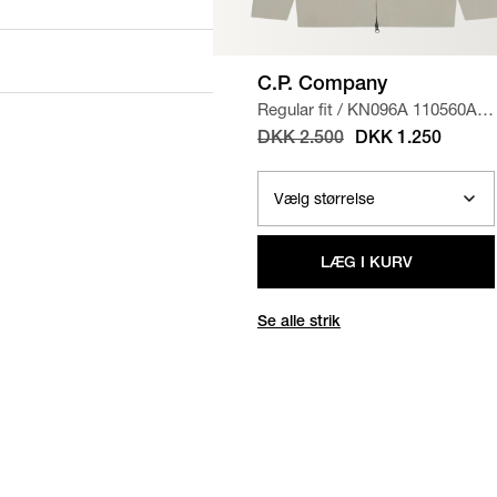
C.P. Company
Regular fit
/
KN096A 110560A
STRIK
/
SAND
DKK 2.500
DKK 1.250
LÆG I KURV
Se alle strik