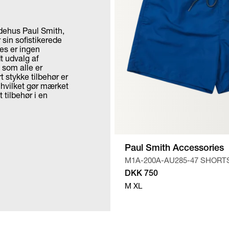
odehus Paul Smith,
 sin sofistikerede
ies er ingen
t udvalg af
 som alle er
t stykke tilbehør er
, hvilket gør mærket
 tilbehør i en
Paul Smith Accessories
M1A-200A-AU285-47 SHORT
DKK 750
M
XL