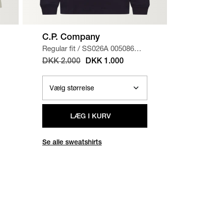
C.P. Company
Dondu
Regular fit
/
SS026A 005086W
Regular f
SWEATSHIRT
/
NAVY
DENIM
DKK 2.000
DKK 1.000
DKK 2.
LÆG I KURV
Se alle sweatshirts
Se alle j