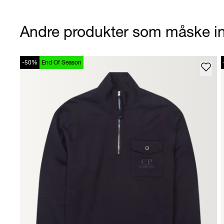
Andre produkter som måske in
-50%
End Of Season