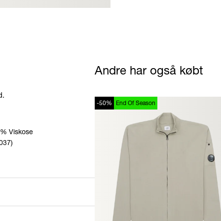
Andre har også købt
d.
-50%
End Of Season
0% Viskose
037)