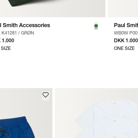
l Smith Accessories
Paul Smi
 K41281
/
GRØN
WB0W P00
 1.000
DKK 1.000
 SIZE
ONE SIZE