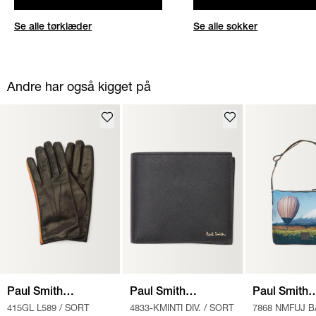
Se alle tørklæder
Se alle sokker
Andre har også kigget på
Paul Smith
Paul Smith
Paul Smith
415GL L589
/
SORT
4833-KMINTI DIV.
/
SORT
7868 NMFUJ 
Accessories
Accessories
Accessories