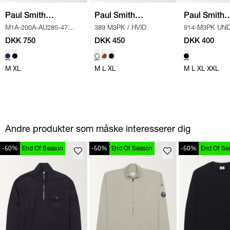
Paul Smith
Paul Smith
Paul Smith
M1A-200A-AU285-47
389 M3PK
/
HVID
914-M3PK UN
Accessories
Accessories
Accessories
SHORTS
/
BLÅ
/
SORT
DKK 750
DKK 450
DKK 400
M
XL
M
L
XL
M
L
XL
XXL
Andre produkter som måske interesserer dig
-50%
End Of Season
-50%
End Of Season
-50%
End Of Se