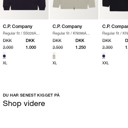
C.P. Company
C.P. Company
C.P. Compa
Regular fit
/
SS026A
Regular fit
/
KN096A
Regular fit
/
KN
005086W SWEATSHIRT
/
110560A STRIK
/
SAND
/
NAVY
DKK
DKK
DKK
DKK
DKK
NAVY
2.000
1.000
2.500
1.250
2.300
1
XL
XL
XXL
DU HAR SENEST KIGGET PÅ
Shop videre