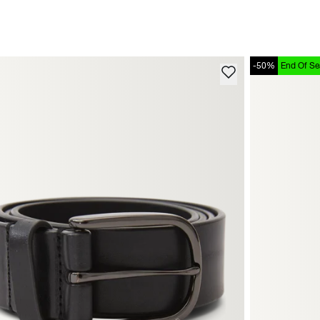
-50%
End Of S