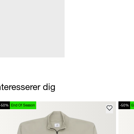
teresserer dig
-50%
End Of Season
-50%
E