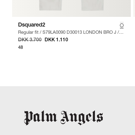
Dsquared2
Regular fit
/
S79LA0090 D30013 LONDON BRO J
/
OFF WHITE
DKK 3.700
DKK 1.110
48