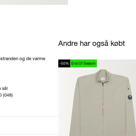
Andre har også købt
il stranden og de varme
-50%
End Of Season
 sål
 (048)