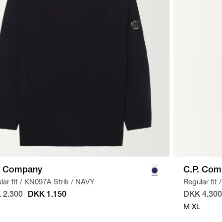
. Company
C.P. Com
ar fit
/
KN097A Strik
/
NAVY
Regular fit
/
 2.300
DKK 1.150
DKK 4.300
M
XL