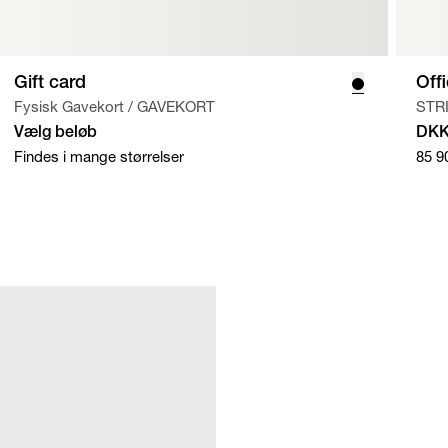
Gift card
Off
Fysisk Gavekort
/
GAVEKORT
STR
Vælg beløb
DKK
Findes i mange størrelser
85
9