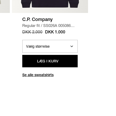
C.P. Company
A.P.C.
Regular fit
/
SS026A 005086W
Regular f
SWEATSHIRT
/
NAVY
CHINO 
DKK 2.000
DKK 1.000
DKK 1.
LÆG I KURV
Se alle sweatshirts
Se alle b