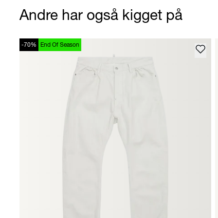
Andre har også kigget på
-70%
End Of Season