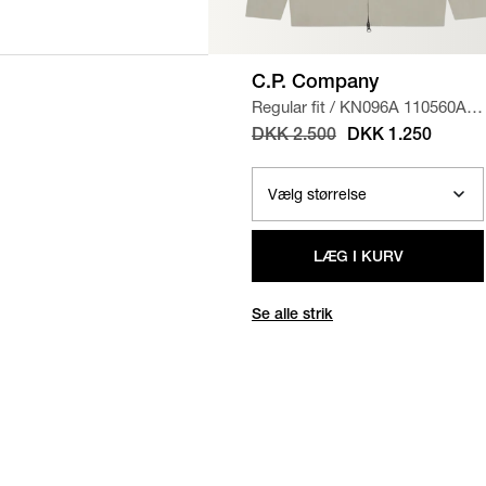
C.P. Company
Regular fit
/
KN096A 110560A
STRIK
/
SAND
DKK 2.500
DKK 1.250
LÆG I KURV
Se alle strik