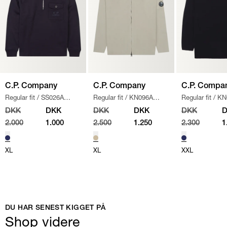
C.P. Company
C.P. Company
C.P. Compa
Regular fit
/
SS026A
Regular fit
/
KN096A
Regular fit
/
KN
005086W SWEATSHIRT
/
110560A STRIK
/
SAND
/
NAVY
DKK
DKK
DKK
DKK
DKK
NAVY
2.000
1.000
2.500
1.250
2.300
1
XL
XL
XXL
DU HAR SENEST KIGGET PÅ
Shop videre