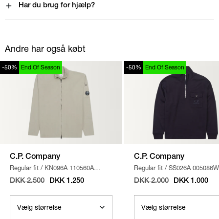
Har du brug for hjælp?
Andre har også købt
-50%
End Of Season
-50%
End Of Season
C.P. Company
C.P. Company
Regular fit
/
KN096A 110560A
Regular fit
/
SS026A 005086W
STRIK
/
SAND
SWEATSHIRT
/
NAVY
DKK 2.500
DKK 1.250
DKK 2.000
DKK 1.000