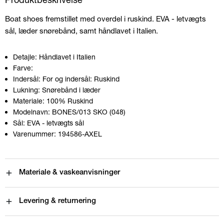
Boat shoes fremstillet med overdel i ruskind. EVA - letvægts
sål, læder snørebånd, samt håndlavet i Italien.
Detajle:
Håndlavet i Italien
Farve:
Indersål:
For og indersål: Ruskind
Lukning:
Snørebånd i læder
Materiale:
100% Ruskind
Modelnavn:
BONES/013 SKO (048)
Sål:
EVA - letvægts sål
Varenummer:
194586-AXEL
Materiale & vaskeanvisninger
Levering & returnering