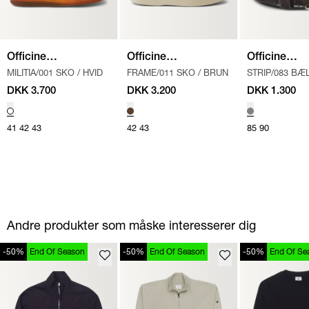
Officine
Officine
Officine
MILITIA/001 SKO
/
HVID
FRAME/011 SKO
/
BRUN
STRIP/083 BÆ
Creative
Creative
Creative
DKK 3.700
DKK 3.200
DKK 1.300
41
42
43
42
43
85
90
Andre produkter som måske interesserer dig
-50%
End Of Season
-50%
End Of Season
-50%
End Of Se