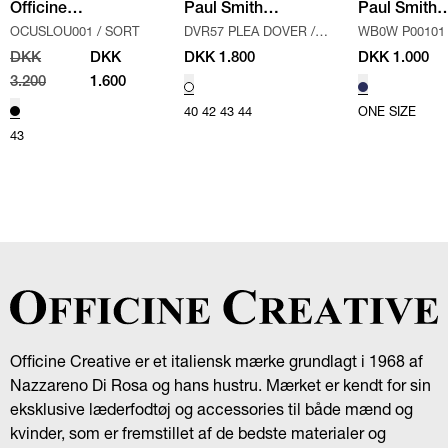
Officine
Paul Smith
Paul Smith
OCUSLOU001
/
SORT
DVR57 PLEA DOVER
/
WB0W P00101
Creative
Shoes
Accessories
HVID/SORT
/
NAVY
DKK
DKK
DKK 1.800
DKK 1.000
3.200
1.600
40
42
43
44
ONE SIZE
43
Officine Creative er et italiensk mærke grundlagt i 1968 af
Nazzareno Di Rosa og hans hustru. Mærket er kendt for sin
eksklusive læderfodtøj og accessories til både mænd og
kvinder, som er fremstillet af de bedste materialer og