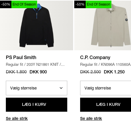
-50%
End Of Season
-50%
End Of Season
PS Paul Smith
C.P. Company
Regular fit
/
203Y N21861 KNIT
/
Regular fit
/
KN096A 110560A
SORT
STRIK
/
SAND
DKK 1.800
DKK 900
DKK 2.500
DKK 1.250
LÆG I KURV
LÆG I KURV
Se alle strik
Se alle strik