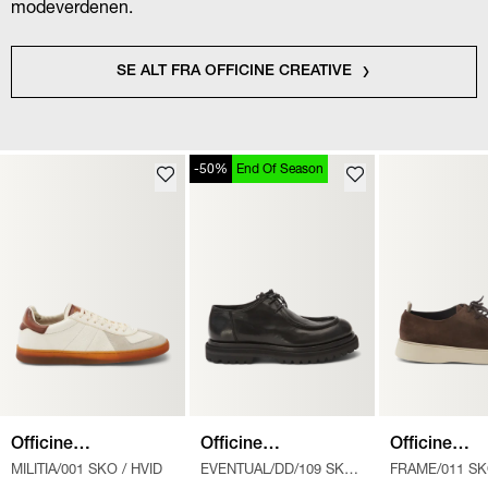
modeverdenen.
SE ALT FRA OFFICINE CREATIVE
-50%
End Of Season
Officine
Officine
Officine
MILITIA/001 SKO
/
HVID
EVENTUAL/DD/109 SKO
FRAME/011 S
Creative
Creative
Creative