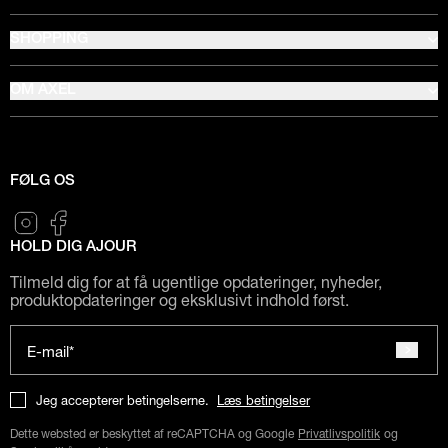
SHOPPING
OM AXEL
FØLG OS
HOLD DIG AJOUR
Tilmeld dig for at få ugentlige opdateringer, nyheder,
produktopdateringer og eksklusivt indhold først.
E-mail*
Jeg accepterer betingelserne.
Læs betingelser
Dette websted er beskyttet af reCAPTCHA og Google
Privatlivspolitik
og