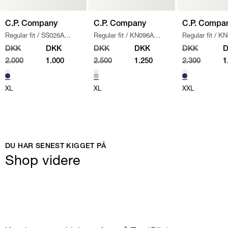
C.P. Company
C.P. Company
C.P. Compa
Regular fit
/
SS026A
Regular fit
/
KN096A
Regular fit
/
KN
005086W SWEATSHIRT
/
110560A STRIK
/
SAND
/
NAVY
DKK
DKK
DKK
DKK
DKK
NAVY
2.000
1.000
2.500
1.250
2.300
1
XL
XL
XXL
DU HAR SENEST KIGGET PÅ
Shop videre