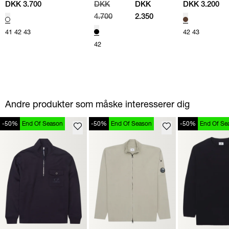
(048)
/
SORT
DKK 3.700
DKK
DKK
DKK 3.200
4.700
2.350
41
42
43
42
43
42
Andre produkter som måske interesserer dig
-50%
End Of Season
-50%
End Of Season
-50%
End Of Se