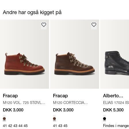
Andre har også kigget på
Fracap
Fracap
Alberto
M120 VOL. 725 STØVLE
/
M120 CORTECCIA
ELIAS 17024 I
Fasciani
MID BROWN
STØVLE
/
DARK BROWN
FR.10
/
SORT
DKK 3.000
DKK 3.000
DKK 5.300
41
42
43
44
45
41
43
45
Findes i mange 