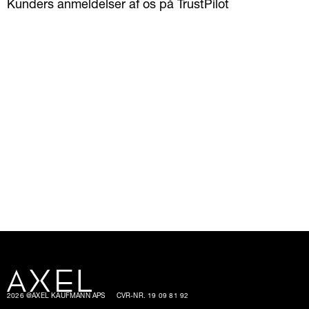
Kunders anmeldelser af os på TrustPilot
2026 @AXEL KAUFMANN APS
CVR-NR. 19 09 81 92