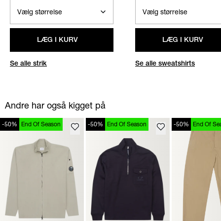
LÆG I KURV
LÆG I KURV
Se alle strik
Se alle sweatshirts
Andre har også kigget på
-50%
End Of Season
-50%
End Of Season
-50%
End Of Se