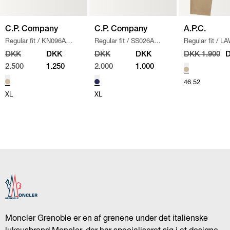
C.P. Company
C.P. Company
A.P.C.
Regular fit
/
KN096A
Regular fit
/
SS026A
Regular fit
/
LA
110560A STRIK
/
SAND
005086W SWEATSHIRT
/
CHINO BUKSE
DKK
DKK
DKK
DKK
DKK 1.900
D
NAVY
2.500
1.250
2.000
1.000
46
52
XL
XL
Moncler Grenoble er en af grenene under det italienske
luksusbrand Moncler, der har specialiseret sig i at designe