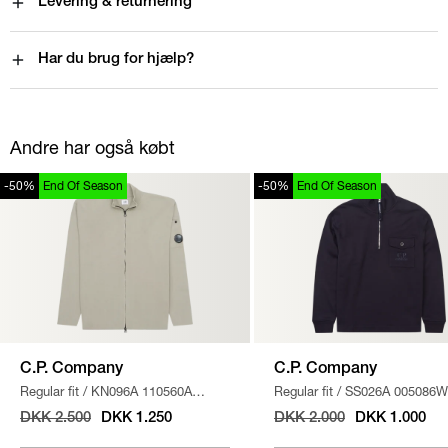
Levering & returnering
Har du brug for hjælp?
Andre har også købt
-50%
End Of Season
-50%
End Of Season
C.P. Company
C.P. Company
Regular fit
/
KN096A 110560A
Regular fit
/
SS026A 005086W
STRIK
/
SAND
SWEATSHIRT
/
NAVY
DKK 2.500
DKK 1.250
DKK 2.000
DKK 1.000