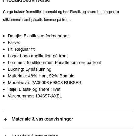
Cargo bukser fremstillet i bomuld og hør. Elastik og snøre i linningen, to
stiklommer, samt påsatte lommer på front.
Detajle:
Elastik ved fodmanchet
Farve:
Fit:
Regular fit
Logo:
Logo applikation på front
Lommer:
To stiklommer, Påsatte lommer på front
Lukning:
Lynlåslukning
Materiale:
48% Hør
, 52% Bomuld
Modelnavn:
2A00006 598C3 BUKSER
Talje:
Elastik og snøre i livet
Varenummer:
194657-AXEL
Materiale & vaskeanvisninger