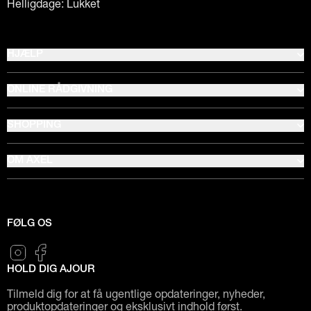
Helligdage: Lukket
HJÆLP
ONLINE RÅDGIVNING
SHOPPING
OM AXEL
FØLG OS
HOLD DIG AJOUR
Tilmeld dig for at få ugentlige opdateringer, nyheder,
produktopdateringer og eksklusivt indhold først.