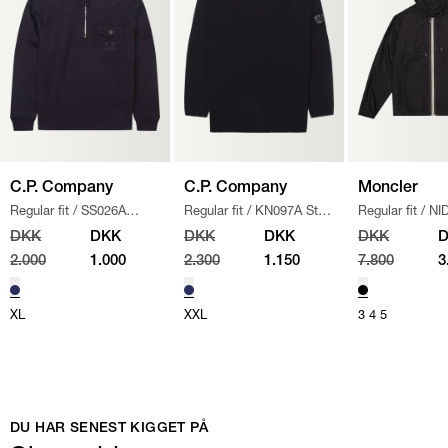
C.P. Company
C.P. Company
Moncler
Regular fit
/
SS026A
Regular fit
/
KN097A Strik
Regular fit
/
NI
005086W SWEATSHIRT
/
/
NAVY
JAKKE
/
SORT
DKK
DKK
DKK
DKK
DKK
NAVY
2.000
1.000
2.300
1.150
7.800
3
XL
XXL
3
4
5
DU HAR SENEST KIGGET PÅ