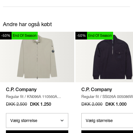
Andre har også købt
-50%
End Of Season
-50%
End Of Season
C.P. Company
C.P. Company
Regular fit
/
KN096A 110560A
Regular fit
/
SS026A 005086W
STRIK
/
SAND
SWEATSHIRT
/
NAVY
DKK 2.500
DKK 1.250
DKK 2.000
DKK 1.000