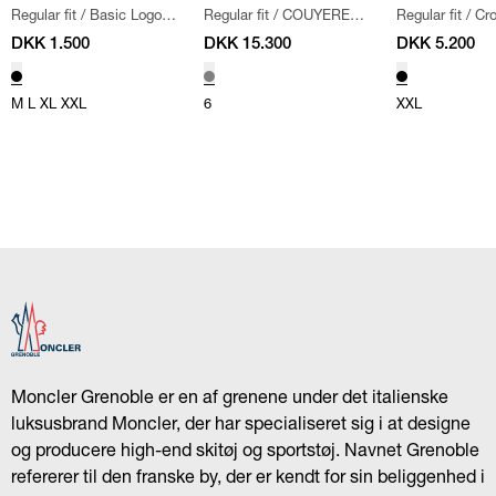
Regular fit
/
Basic Logo T-
Regular fit
/
COUYERE
Regular fit
/
Cro
Black Label
shirt
/
SORT
JAKKE
/
GRÅ
SORT
DKK 1.500
DKK 15.300
DKK 5.200
M
L
XL
XXL
6
XXL
Moncler Grenoble er en af grenene under det italienske
luksusbrand Moncler, der har specialiseret sig i at designe
og producere high-end skitøj og sportstøj. Navnet Grenoble
refererer til den franske by, der er kendt for sin beliggenhed i