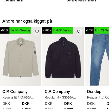
Se alle strik
Se alle sweatshirts
Andre har også kigget på
-50%
End Of Season
-50%
End Of Season
-50%
End Of Se
C.P. Company
C.P. Company
Dondup
Regular fit
/
KN096A
Regular fit
/
SS026A
Regular fit
/
IC
110560A STRIK
/
SAND
005086W SWEATSHIRT
/
/
DENIM
DKK
DKK
DKK
DKK
DKK
NAVY