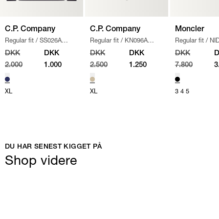
C.P. Company
C.P. Company
Moncler
Regular fit
/
SS026A
Regular fit
/
KN096A
Regular fit
/
NI
005086W SWEATSHIRT
/
110560A STRIK
/
SAND
JAKKE
/
SORT
DKK
DKK
DKK
DKK
DKK
NAVY
2.000
1.000
2.500
1.250
7.800
3
XL
XL
3
4
5
DU HAR SENEST KIGGET PÅ
Shop videre