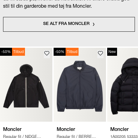
stil til din garderobe med tøj fra Moncler.
SE ALT FRA MONCLER
-50%
Tilbud
-50%
Tilbud
New
Moncler
Moncler
Moncler
Regular fit
/
NIDGE
Regular fit
/
BERRE
1A00205 53333