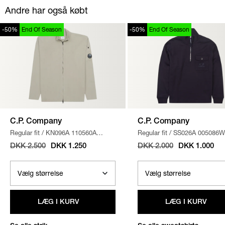
Andre har også købt
-50%
End Of Season
-50%
End Of Season
C.P. Company
C.P. Company
Regular fit
/
KN096A 110560A
Regular fit
/
SS026A 005086W
STRIK
/
SAND
SWEATSHIRT
/
NAVY
DKK 2.500
DKK 1.250
DKK 2.000
DKK 1.000
LÆG I KURV
LÆG I KURV