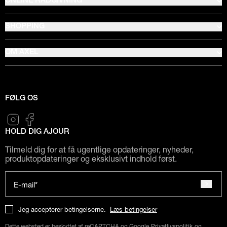
ONLINE RÅDGIVNING
SHOPPING
OM AXEL
FØLG OS
HOLD DIG AJOUR
Tilmeld dig for at få ugentlige opdateringer, nyheder,
produktopdateringer og eksklusivt indhold først.
E-mail*
Jeg accepterer betingelserne.
Læs betingelser
Dette websted er beskyttet af reCAPTCHA og Google
Privatlivspolitik
og