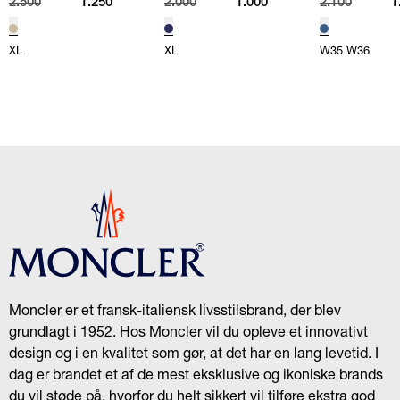
2.500
1.250
2.000
1.000
2.100
1
XL
XL
W35
W36
Moncler er et fransk-italiensk livsstilsbrand, der blev
grundlagt i 1952. Hos Moncler vil du opleve et innovativt
design og i en kvalitet som gør, at det har en lang levetid. I
dag er brandet et af de mest eksklusive og ikoniske brands
du vil støde på, hvorfor du helt sikkert vil tilføre ekstra god