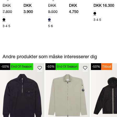
JAKKE
/
SORT
JACKET
/
NAVY
MONCLER_MA
DKK
DKK
DKK
DKK
DKK 16.300
SORT
7.800
3.900
9.500
4.750
3
4
5
3
4
5
5
6
Andre produkter som måske interesserer dig
-50%
End Of Season
-50%
End Of Season
-50%
Tilbud