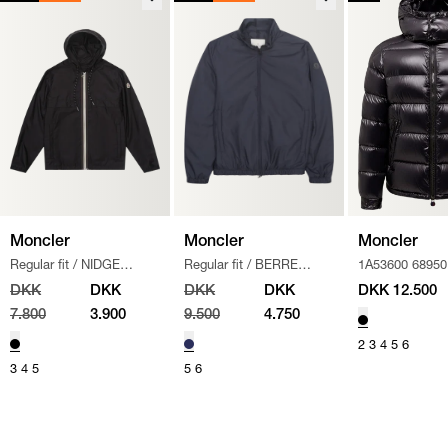
Moncler
Moncler
Moncler
Regular fit
/
NIDGE
Regular fit
/
BERRE
1A53600 68950
JAKKE
/
SORT
JACKET
/
NAVY
MONCLER_MAY
DKK
DKK
DKK
DKK
DKK 12.500
SORT
7.800
3.900
9.500
4.750
2
3
4
5
6
3
4
5
5
6