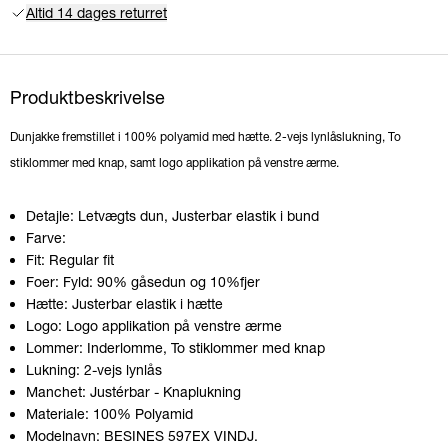
Altid 14 dages returret
Produktbeskrivelse
Dunjakke fremstillet i 100% polyamid med hætte. 2-vejs lynlåslukning, To
stiklommer med knap, samt logo applikation på venstre ærme.
Detajle:
Letvægts dun, Justerbar elastik i bund
Farve:
Fit:
Regular fit
Foer:
Fyld: 90% gåsedun og 10%fjer
Hætte:
Justerbar elastik i hætte
Logo:
Logo applikation på venstre ærme
Lommer:
Inderlomme, To stiklommer med knap
Lukning:
2-vejs lynlås
Manchet:
Justérbar - Knaplukning
Materiale:
100% Polyamid
Modelnavn:
BESINES 597EX VINDJ.