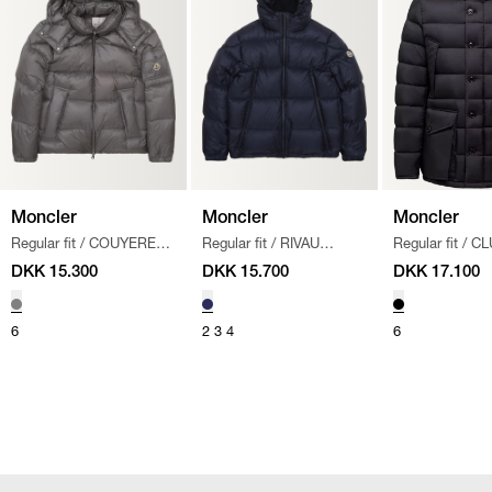
Moncler
Moncler
Moncler
Regular fit
/
COUYERE
Regular fit
/
RIVAU
Regular fit
/
CL
JAKKE
/
GRÅ
JAKKE
/
NAVY
JAKKE
/
SORT
DKK 15.300
DKK 15.700
DKK 17.100
6
2
3
4
6