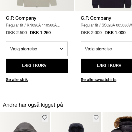
C.P. Company
C.P. Company
Regular fit
/
KN096A 110560A
Regular fit
/
SS026A 005086W
STRIK
/
SAND
SWEATSHIRT
/
NAVY
DKK 2.500
DKK 1.250
DKK 2.000
DKK 1.000
LÆG I KURV
LÆG I KURV
Se alle strik
Se alle sweatshirts
Andre har også kigget på