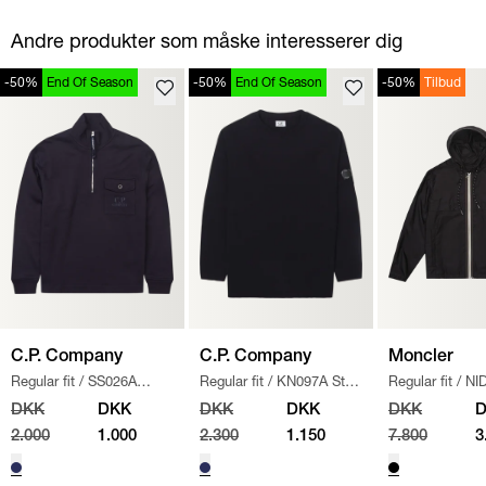
Andre produkter som måske interesserer dig
-50%
End Of Season
-50%
End Of Season
-50%
Tilbud
C.P. Company
C.P. Company
Moncler
Regular fit
/
SS026A
Regular fit
/
KN097A Strik
Regular fit
/
NI
005086W SWEATSHIRT
/
/
NAVY
JAKKE
/
SORT
DKK
DKK
DKK
DKK
DKK
NAVY
2.000
1.000
2.300
1.150
7.800
3