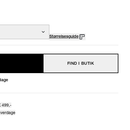
Størrelsesguide
FIND I BUTIK
dage
 499,-
hverdage