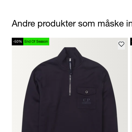
Andre produkter som måske in
-50%
End Of Season