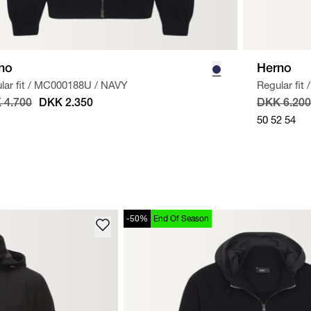
no
Herno
ar fit
/
MC000188U
/
NAVY
Regular fit
/
 4.700
DKK 2.350
DKK 6.200
50
52
54
-50%
End Of Season