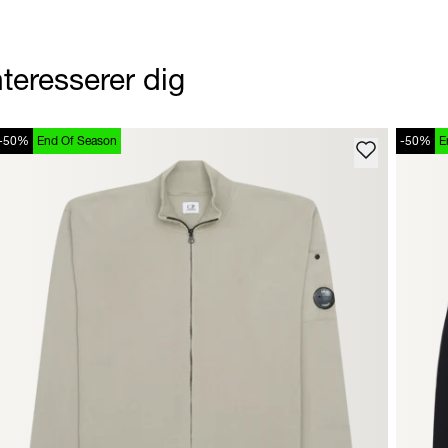
teresserer dig
-50%
End Of Season
-50%
E