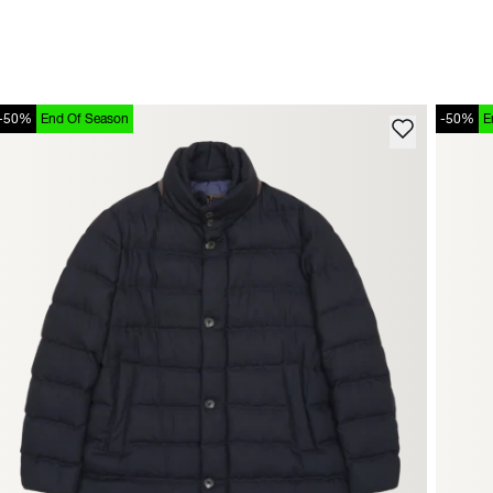
-50%
End Of Season
-50%
E