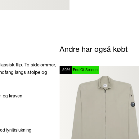
Andre har også købt
lassisk flip. To sidelommer,
-50%
End Of Season
indfang langs stolpe og
en og kraven
d lynlåslukning