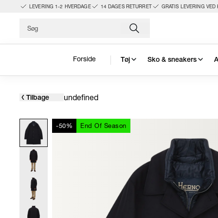
LEVERING 1-2 HVERDAGE
14 DAGES RETURRET
GRATIS LEVERING VED 
Forside
Tøj
Sko & sneakers
A
undefined
Tilbage
-50%
End Of Season