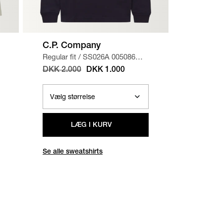
C.P. Company
A.P.C.
Regular fit
/
SS026A 005086W
Regular f
SWEATSHIRT
/
NAVY
CHINO 
DKK 2.000
DKK 1.000
DKK 1.
LÆG I KURV
Se alle sweatshirts
Se alle b