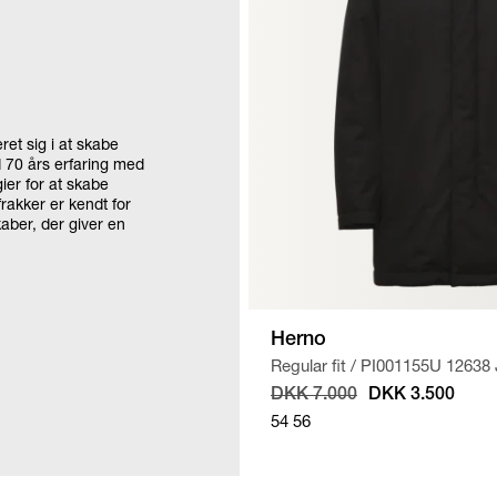
ret sig i at skabe
d 70 års erfaring med
er for at skabe
rakker er kendt for
aber, der giver en
Herno
Regular fit
/
PI001155U 12638
DKK 7.000
DKK 3.500
54
56