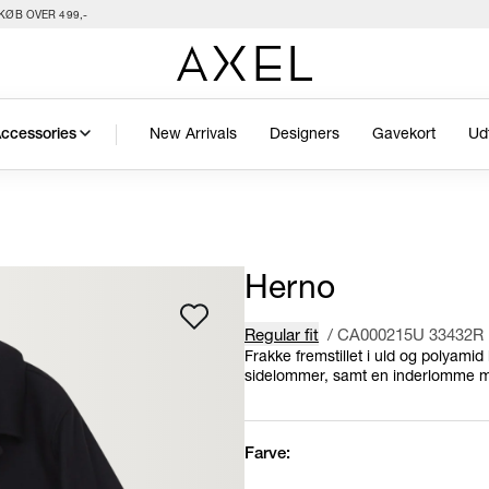
KØB OVER 499,-
New Arrivals
Designers
Gavekort
Ud
ccessories
Herno
Regular fit
/
CA000215U 33432R
Frakke fremstillet i uld og polyamid 
sidelommer, samt en inderlomme med
Farve: