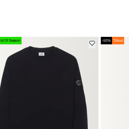
nd Of Season
-50%
Tilbud