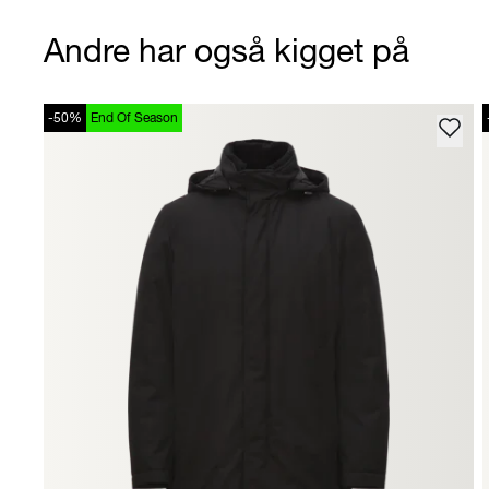
Andre har også kigget på
-50%
End Of Season