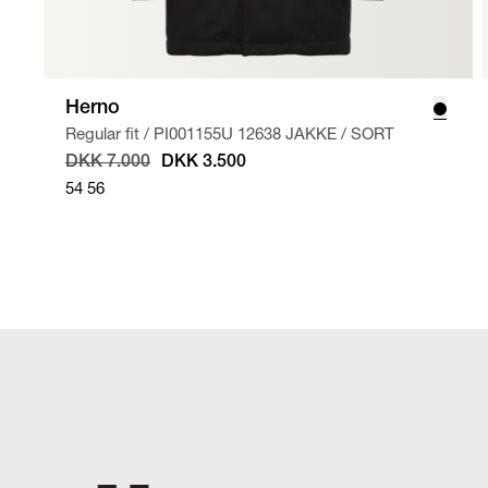
Herno
Regular fit
/
PI001155U 12638 JAKKE
/
SORT
DKK 7.000
DKK 3.500
54
56