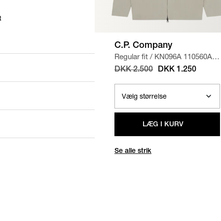
R
C.P. Company
Regular fit
/
KN096A 110560A
STRIK
/
SAND
DKK 2.500
DKK 1.250
LÆG I KURV
Se alle strik