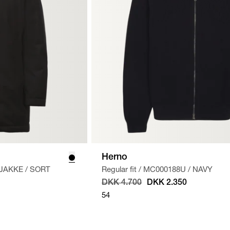
Herno
 JAKKE
/
SORT
Regular fit
/
MC000188U
/
NAVY
DKK 4.700
DKK 2.350
54