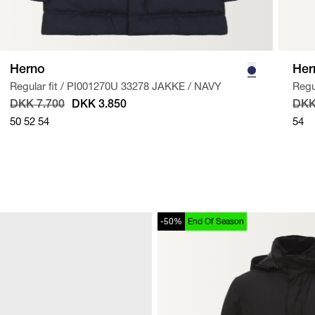
Herno
Her
Regular fit
/
PI001270U 33278 JAKKE
/
NAVY
Regul
DKK 7.700
DKK 3.850
DKK
50
52
54
54
-50%
End Of Season