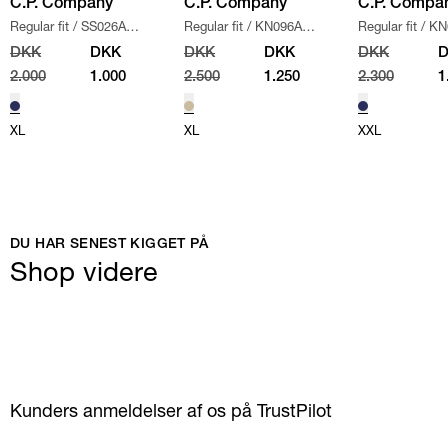
C.P. Company
C.P. Company
C.P. Compa
Regular fit
/
SS026A
Regular fit
/
KN096A
Regular fit
/
KN
005086W SWEATSHIRT
/
110560A STRIK
/
SAND
/
NAVY
DKK
DKK
DKK
DKK
DKK
NAVY
2.000
1.000
2.500
1.250
2.300
1
XL
XL
XXL
DU HAR SENEST KIGGET PÅ
Shop videre
Kunders anmeldelser af os på TrustPilot