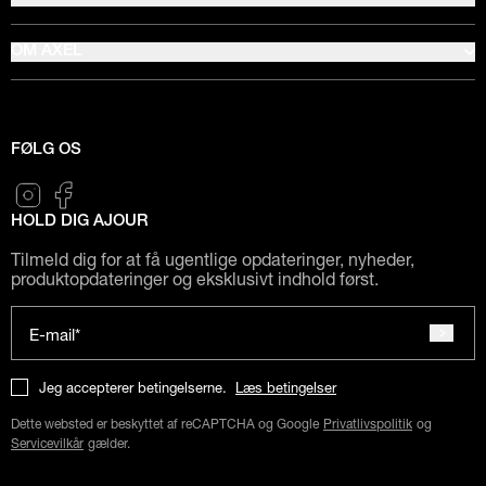
OM AXEL
FØLG OS
HOLD DIG AJOUR
Tilmeld dig for at få ugentlige opdateringer, nyheder,
produktopdateringer og eksklusivt indhold først.
E-mail*
Jeg accepterer betingelserne.
Læs betingelser
Dette websted er beskyttet af reCAPTCHA og Google
Privatlivspolitik
og
Servicevilkår
gælder.