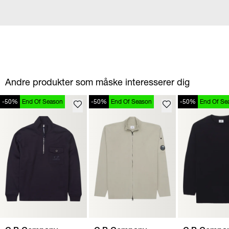
Andre produkter som måske interesserer dig
-50%
End Of Season
-50%
End Of Season
-50%
End Of Se