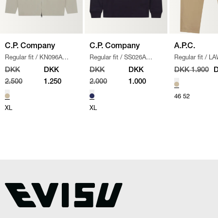
C.P. Company
C.P. Company
A.P.C.
Regular fit
/
KN096A
Regular fit
/
SS026A
Regular fit
/
LA
110560A STRIK
/
SAND
005086W SWEATSHIRT
/
CHINO BUKSE
DKK
DKK
DKK
DKK
DKK 1.900
D
NAVY
2.500
1.250
2.000
1.000
46
52
XL
XL