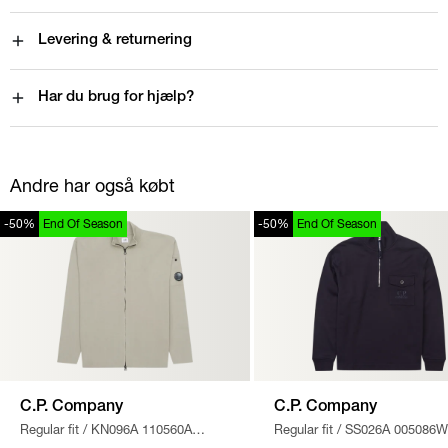
Levering & returnering
Har du brug for hjælp?
Andre har også købt
-50%
End Of Season
-50%
End Of Season
C.P. Company
C.P. Company
Regular fit
/
KN096A 110560A
Regular fit
/
SS026A 005086W