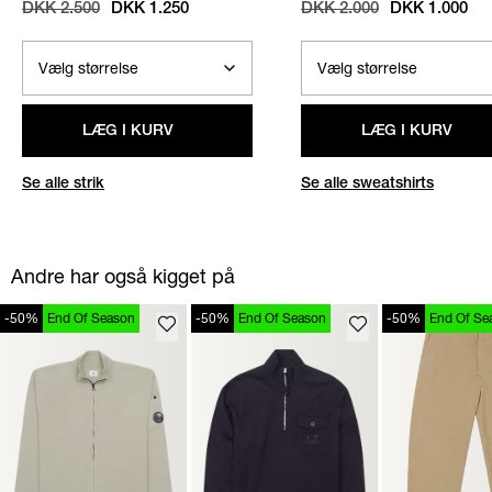
STRIK
/
SAND
SWEATSHIRT
/
NAVY
DKK 2.500
DKK 1.250
DKK 2.000
DKK 1.000
LÆG I KURV
LÆG I KURV
Se alle strik
Se alle sweatshirts
Andre har også kigget på
-50%
End Of Season
-50%
End Of Season
-50%
End Of Se