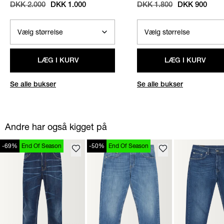
KIT
BUKSER
/
OFF WHITE
DKK 2.000
DKK 1.000
DKK 1.800
DKK 900
LÆG I KURV
LÆG I KURV
Se alle bukser
Se alle bukser
Andre har også kigget på
-69%
End Of Season
-50%
End Of Season