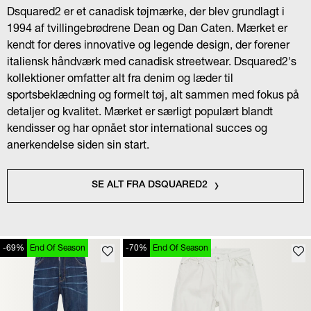
Dsquared2 er et canadisk tøjmærke, der blev grundlagt i
1994 af tvillingebrødrene Dean og Dan Caten. Mærket er
kendt for deres innovative og legende design, der forener
italiensk håndværk med canadisk streetwear. Dsquared2's
kollektioner omfatter alt fra denim og læder til
sportsbeklædning og formelt tøj, alt sammen med fokus på
detaljer og kvalitet. Mærket er særligt populært blandt
kendisser og har opnået stor international succes og
anerkendelse siden sin start.
SE ALT FRA DSQUARED2
-69%
End Of Season
-70%
End Of Season