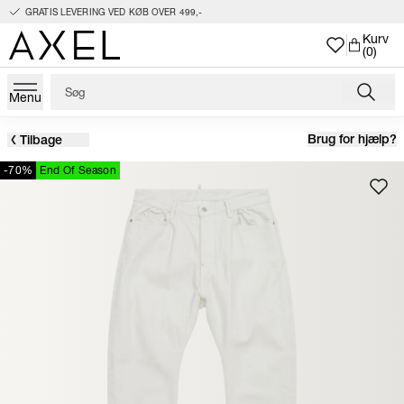
GRATIS LEVERING VED KØB OVER 499,-
Kurv
(0)
Menu
Brug for hjælp?
Tilbage
-70%
End Of Season