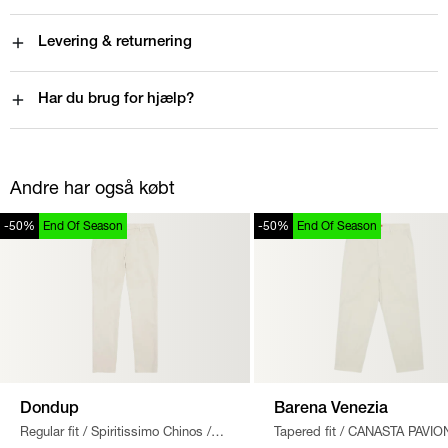
Levering & returnering
Har du brug for hjælp?
Andre har også købt
-50%
End Of Season
-50%
End Of Season
Dondup
Barena Venezia
Regular fit
/
Spiritissimo Chinos
/
Tapered fit
/
CANASTA PAVIO