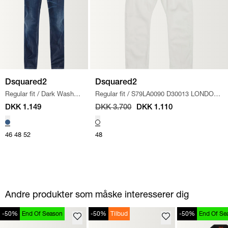
Dsquared2
Dsquared2
Regular fit
/
Dark Wash
Regular fit
/
S79LA0090 D30013 LONDON
Jeans
/
DENIM
BRO J
/
OFF WHITE
DKK 1.149
DKK 3.700
DKK 1.110
46
48
52
48
Andre produkter som måske interesserer dig
-50%
End Of Season
-50%
Tilbud
-50%
End Of Se