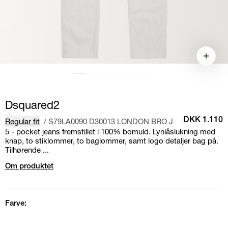
Dsquared2
Regular fit
/
S79LA0090 D30013 LONDON BRO J
DKK 1.110
5 - pocket jeans fremstillet i 100% bomuld. Lynlåslukning med
knap, to stiklommer, to baglommer, samt logo detaljer bag på.
Tilhørende ...
Om produktet
Farve: