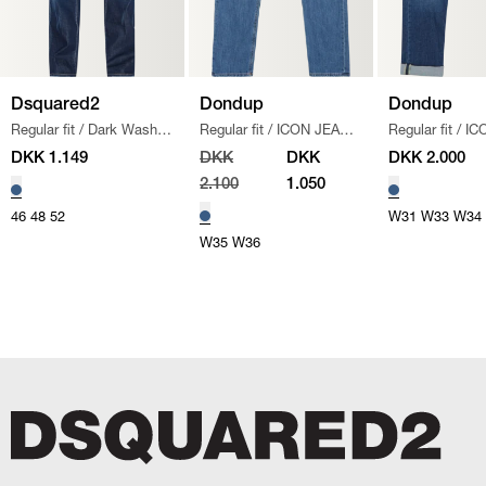
Dsquared2
Dondup
Dondup
Regular fit
/
Dark Wash
Regular fit
/
ICON JEANS
Regular fit
/
IC
Jeans
/
DENIM
/
DENIM
/
DENIM
DKK 1.149
DKK
DKK
DKK 2.000
2.100
1.050
46
48
52
W31
W33
W34
W35
W36