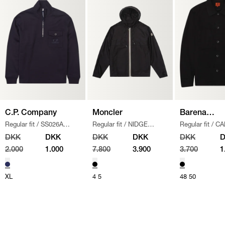
C.P. Company
Moncler
Barena
Regular fit
/
SS026A
Regular fit
/
NIDGE
Regular fit
/
CA
Venezia
005086W SWEATSHIRT
/
JAKKE
/
SORT
OVERSHIRT
/
DKK
DKK
DKK
DKK
DKK
NAVY
2.000
1.000
7.800
3.900
3.700
1
XL
4
5
48
50