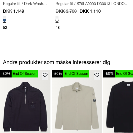
Regular fit
/
Dark Wash
Regular fit
/
S79LA0090 D30013 LONDON
Jeans
/
DENIM
BRO J
/
OFF WHITE
DKK 1.149
DKK 3.700
DKK 1.110
52
48
Andre produkter som måske interesserer dig
-50%
End Of Season
-50%
End Of Season
-50%
End Of Se