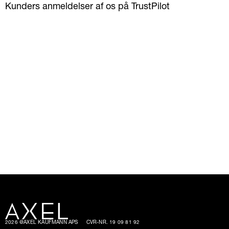
Kunders anmeldelser af os på TrustPilot
2026 @AXEL KAUFMANN APS
CVR-NR. 19 09 81 92