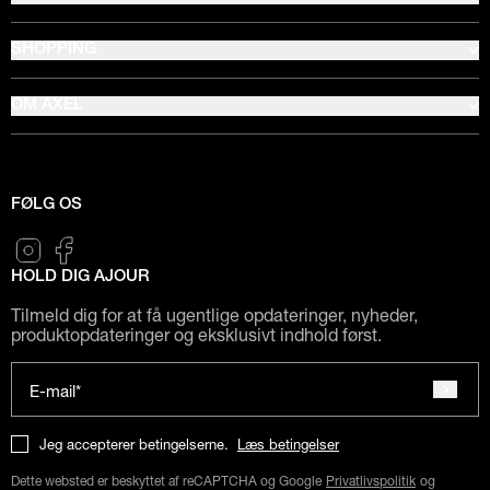
SHOPPING
OM AXEL
FØLG OS
HOLD DIG AJOUR
Tilmeld dig for at få ugentlige opdateringer, nyheder,
produktopdateringer og eksklusivt indhold først.
E-mail*
Jeg accepterer betingelserne.
Læs betingelser
Dette websted er beskyttet af reCAPTCHA og Google
Privatlivspolitik
og