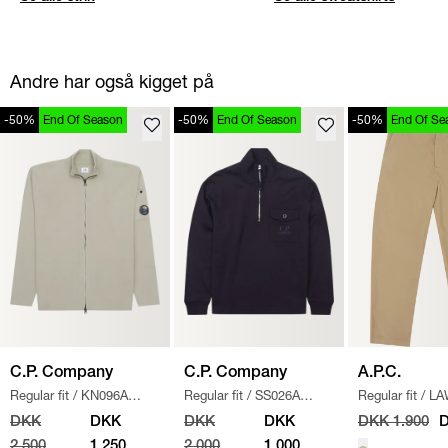
Andre har også kigget på
-50%
End Of Season
-50%
End Of Season
-50%
End Of Se
C.P. Company
C.P. Company
A.P.C.
Regular fit
/
KN096A
Regular fit
/
SS026A
Regular fit
/
LA
110560A STRIK
/
SAND
005086W SWEATSHIRT
/
CHINO BUKSE
DKK
DKK
DKK
DKK
DKK 1.900
D
NAVY
2.500
1.250
2.000
1.000