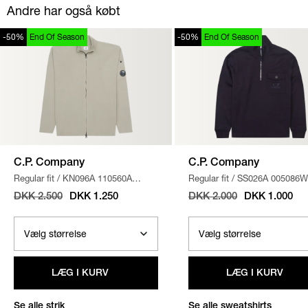
Andre har også købt
-50%
End Of Season
-50%
End Of Season
C.P. Company
C.P. Company
Regular fit
/
KN096A 110560A
Regular fit
/
SS026A 005086W
STRIK
/
SAND
SWEATSHIRT
/
NAVY
DKK 2.500
DKK 1.250
DKK 2.000
DKK 1.000
LÆG I KURV
LÆG I KURV
Se alle strik
Se alle sweatshirts