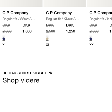
C.P. Company
C.P. Company
C.P. Compa
Regular fit
/
SS026A
Regular fit
/
KN096A
Regular fit
/
KN
005086W SWEATSHIRT
/
110560A STRIK
/
SAND
/
NAVY
DKK
DKK
DKK
DKK
DKK
NAVY
2.000
1.000
2.500
1.250
2.300
1
XL
XL
XXL
DU HAR SENEST KIGGET PÅ
Shop videre