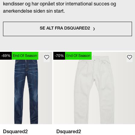
kendisser og har opnået stor international succes og
anerkendelse siden sin start.
SE ALT FRA DSQUARED2
-69%
End Of Season
-70%
End Of Season
Dsquared2
Dsquared2