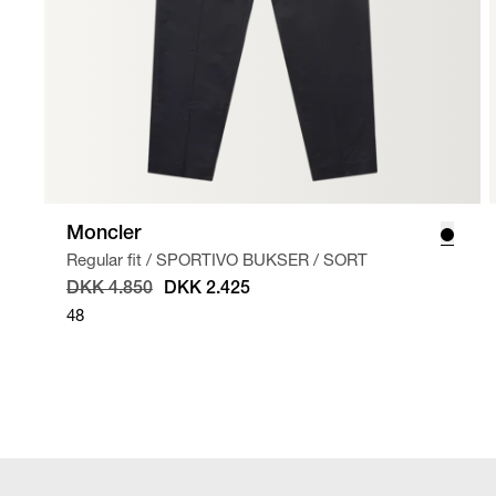
Moncler
Regular fit
/
SPORTIVO BUKSER
/
SORT
DKK 4.850
DKK 2.425
48