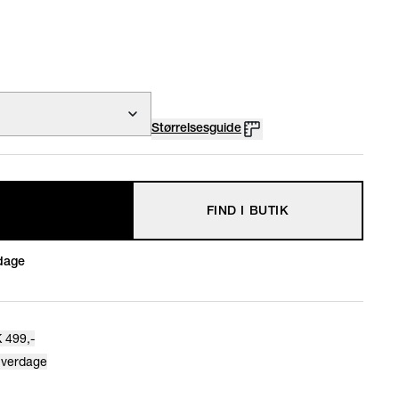
Størrelsesguide
FIND I BUTIK
dage
 499,-
hverdage