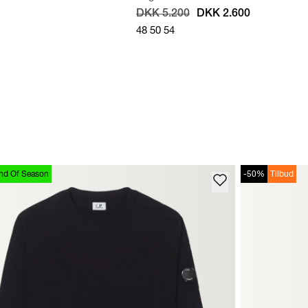
DKK 5.200
DKK 2.600
48
50
54
nd Of Season
-50%
Tilbud