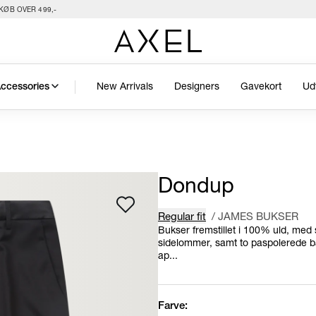
KØB OVER 499,-
New Arrivals
Designers
Gavekort
Ud
ccessories
Dondup
Regular fit
/
JAMES BUKSER
Bukser fremstillet i 100% uld, med s
sidelommer, samt to paspolerede 
ap...
Farve: