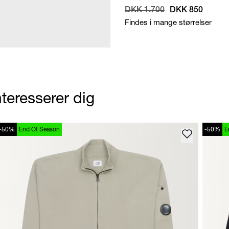
DKK 1.700
DKK 850
Findes i mange størrelser
teresserer dig
-50%
End Of Season
-50%
E