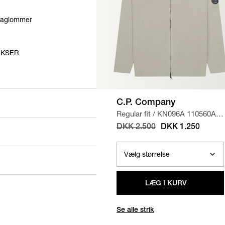
 baglommer
UKSER
C.P. Company
Regular fit
/
KN096A 110560A
STRIK
/
SAND
DKK 2.500
DKK 1.250
LÆG I KURV
Se alle strik