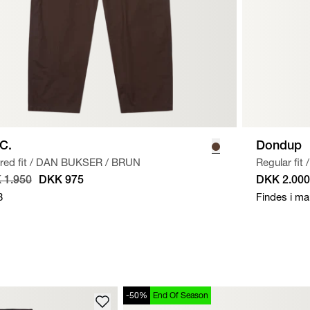
.C.
Dondup
red fit
/
DAN BUKSER
/
BRUN
Regular fit
/
 1.950
DKK 975
DKK 2.000
8
Findes i ma
-50%
End Of Season