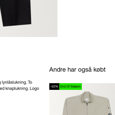
Andre har også købt
g lynlåslukning. To
-50%
End Of Season
ed knaplukning. Logo