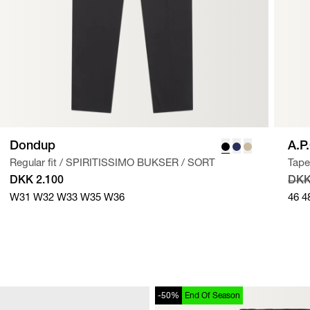
Dondup
A.P
Regular fit
/
SPIRITISSIMO BUKSER
/
SORT
Tape
DKK 2.100
DKK
W31
W32
W33
W35
W36
46
4
-50%
End Of Season