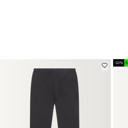
-50%
E