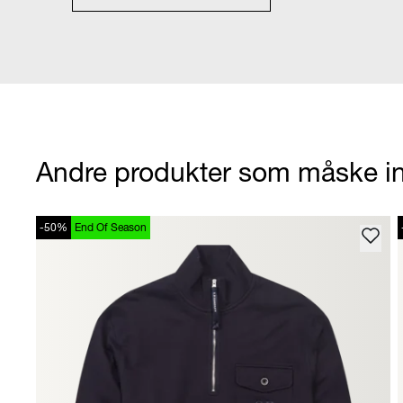
Andre produkter som måske in
-50%
End Of Season