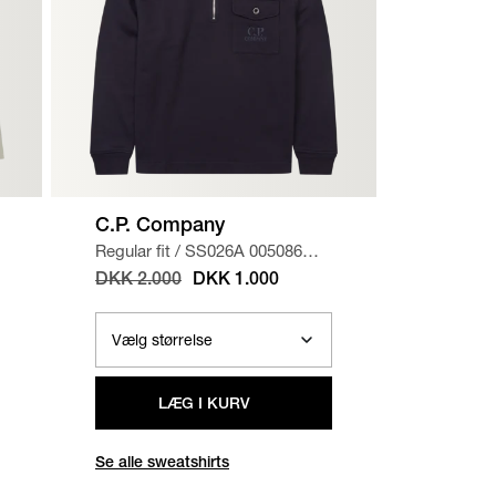
C.P. Company
Dondu
Regular fit
/
SS026A 005086W
Regular f
SWEATSHIRT
/
NAVY
DENIM
DKK 2.000
DKK 1.000
DKK 2.
LÆG I KURV
Se alle sweatshirts
Se alle j