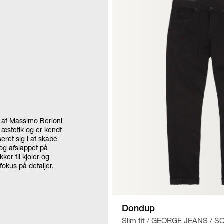
9 af Massimo Berloni
 æstetik og er kendt
eret sig i at skabe
 og afslappet på
ker til kjoler og
fokus på detaljer.
Dondup
Slim fit
/
GEORGE JEANS
/
S