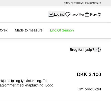
FIND BUTIK
HJÆLP & KONTAKT
Log ind
Favoritter
Kurv
(0)
forsk
Made to measure
End Of Season
Brug for hjælp?
DKK 3.100
kjult clip- og lynlåslukning. To
baglommer med knaplukning. Logo
Om produktet