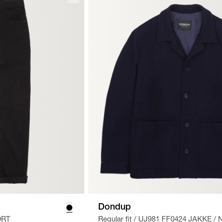
Dondup
ORT
Regular fit
/
UJ981 FF0424 JAKKE
/