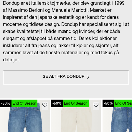
Dondup er et italiensk tøjmærke, der blev grundlagt i 1999
af Massimo Berloni og Manuela Mariotti. Mærket er
inspireret af den japanske æstetik og er kendt for deres
moderne og tidløse design. Dondup har specialiseret sig i at
skabe kvalitetstøj til både mænd og kvinder, der er både
elegant og afslappet på samme tid. Deres kollektioner
inkluderer alt fra jeans og jakker til kjoler og skjorter, alt
sammen lavet af de fineste materialer og med fokus på
detaljer.
SE ALT FRA DONDUP
-50%
End Of Season
-50%
End Of Season
-50%
End Of Se