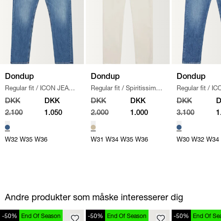
Dondup
Dondup
Dondup
Regular fit
/
ICON JEANS
Regular fit
/
Spiritissimo
Regular fit
/
IC
/
DENIM
Chinos
/
KIT
SELVEDGE JE
DKK
DKK
DKK
DKK
DKK
DENIM
2.100
1.050
2.000
1.000
3.100
1
W32
W35
W36
W31
W34
W35
W36
W30
W32
W34
Andre produkter som måske interesserer dig
-50%
End Of Season
-50%
End Of Season
-50%
End Of Se