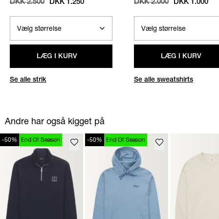
DKK 2.500
DKK 1.250
DKK 2.000
DKK 1.000
LÆG I KURV
LÆG I KURV
Se alle strik
Se alle sweatshirts
Andre har også kigget på
-50%
End Of Season
-50%
End Of Season