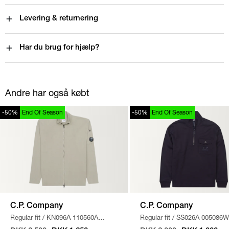
Levering & returnering
Har du brug for hjælp?
Andre har også købt
-50%
End Of Season
-50%
End Of Season
C.P. Company
C.P. Company
Regular fit
/
KN096A 110560A
Regular fit
/
SS026A 005086W
STRIK
/
SAND
SWEATSHIRT
/
NAVY