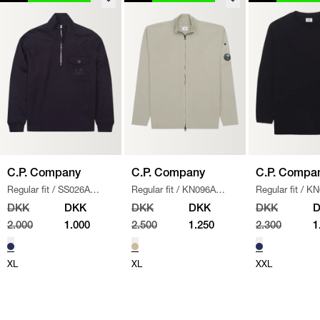
C.P. Company
C.P. Company
C.P. Compa
Regular fit
/
SS026A
Regular fit
/
KN096A
Regular fit
/
KN
005086W SWEATSHIRT
/
110560A STRIK
/
SAND
/
NAVY
DKK
DKK
DKK
DKK
DKK
NAVY
2.000
1.000
2.500
1.250
2.300
1
XL
XL
XXL