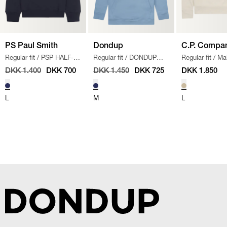
PS Paul Smith
Dondup
C.P. Compa
Regular fit
/
PSP HALF-
Regular fit
/
DONDUP
Regular fit
/
Mal
ZIP SWEATSHIRT
/
NAVY
BASIC HOODIE
/
LYS
Sweatshirt
/
KH
DKK 1.400
DKK 700
DKK 1.450
DKK 725
DKK 1.850
BLÅ
L
M
L