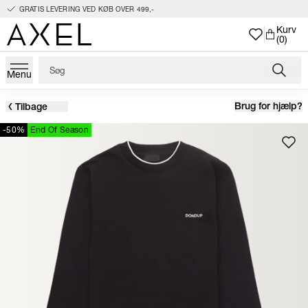
GRATIS LEVERING VED KØB OVER 499,-
Kurv
(0)
Menu
Brug for hjælp?
Tilbage
-50%
End Of Season