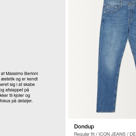
9 af Massimo Berloni
 æstetik og er kendt
eret sig i at skabe
 og afslappet på
ker til kjoler og
fokus på detaljer.
Dondup
Regular fit
/
ICON JEANS
/
DE