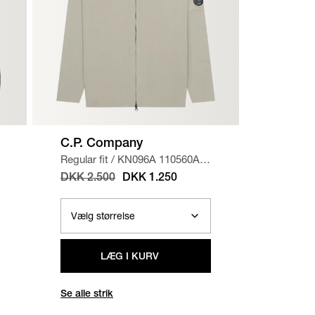
C.P. Company
C.P. C
Regular fit
/
KN096A 110560A
Regular f
STRIK
/
SAND
SWEATS
DKK 2.500
DKK 1.250
DKK 2.
LÆG I KURV
Se alle strik
Se alle s