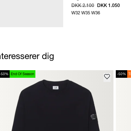
DKK 2.100
DKK 1.050
W32
W35
W36
teresserer dig
-50%
End Of Season
-50%
T