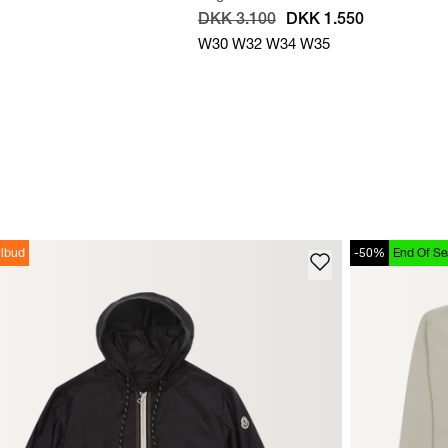
DKK 3.100
DKK 1.550
W30
W32
W34
W35
ilbud
-50%
End Of S