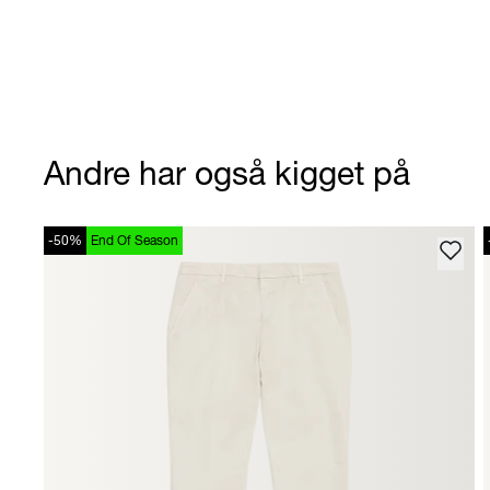
Andre har også kigget på
-50%
End Of Season