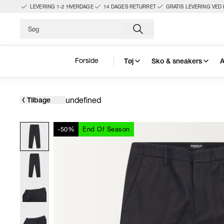
LEVERING 1-2 HVERDAGE
14 DAGES RETURRET
GRATIS LEVERING VED 
Forside
Tøj
Sko & sneakers
A
undefined
Tilbage
-50%
End Of Season