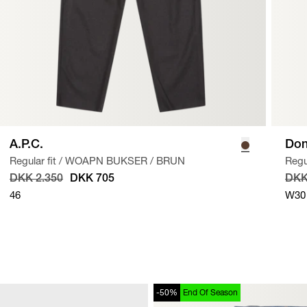
A.P.C.
Do
Regular fit
/
WOAPN BUKSER
/
BRUN
Regul
DKK 2.350
DKK 705
DKK
46
W30
-50%
End Of Season