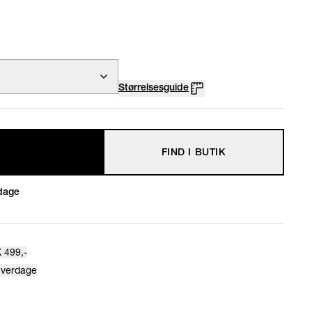
Størrelsesguide
FIND I BUTIK
dage
 499,-
hverdage