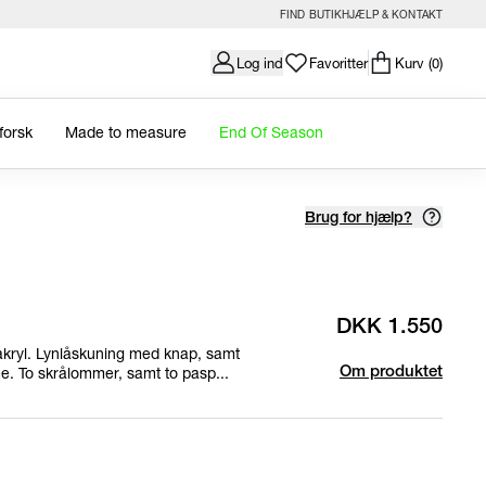
FIND BUTIK
HJÆLP & KONTAKT
Log ind
Favoritter
Kurv
(0)
forsk
Made to measure
End Of Season
Brug for hjælp?
DKK 1.550
 akryl. Lynlåskuning med knap, samt
e. To skrålommer, samt to pasp...
Om produktet