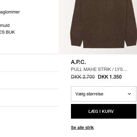
 baglommer
omuld
ES BUK
A.P.C.
PULL MAHE STRIK
/
LYS
BRUN
DKK 2.700
DKK 1.350
LÆG I KURV
Se alle strik