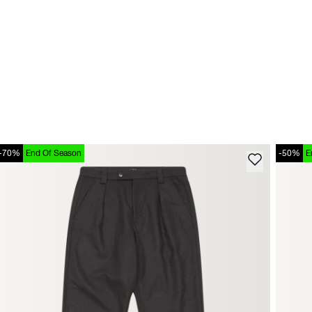
-70%
End Of Season
-50%
E