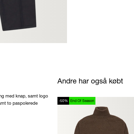
Andre har også købt
ning med knap, samt logo
-50%
End Of Season
amt to paspolerede