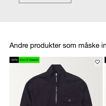
Andre produkter som måske in
-50%
End Of Season