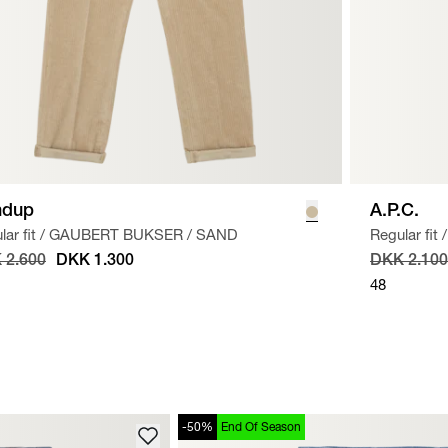
ndup
A.P.C.
ar fit
/
GAUBERT BUKSER
/
SAND
Regular fit
/
 2.600
DKK 1.300
DKK 2.100
48
-50%
End Of Season