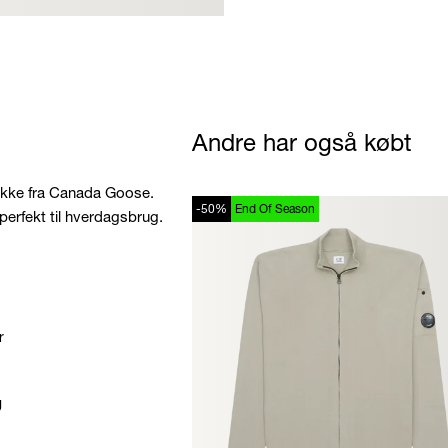
Andre har også købt
akke fra Canada Goose.
-50%
End Of Season
perfekt til hverdagsbrug.
r
g