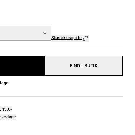
Størrelsesguide
FIND I BUTIK
dage
 499,-
hverdage