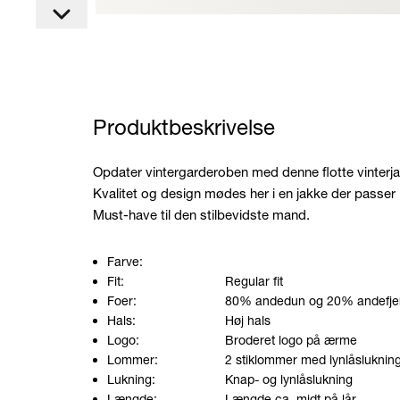
Produktbeskrivelse
Opdater vintergarderoben med denne flotte vinterj
Kvalitet og design mødes her i en jakke der passer 
Must-have til den stilbevidste mand.
Farve:
Fit:
Regular fit
Foer:
80% andedun og 20% andefje
Hals:
Høj hals
Logo:
Broderet logo på ærme
Lommer:
2 stiklommer med lynlåsluknin
Lukning:
Knap- og lynlåslukning
Længde:
Længde ca. midt på lår