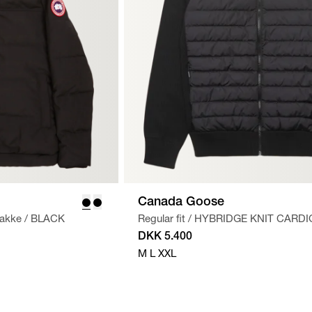
Canada Goose
Jakke
/
BLACK
Regular fit
/
HYBRIDGE KNIT CARD
DKK 5.400
M
L
XXL