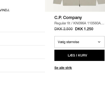
VINDJ.
C.P. Company
Regular fit
/
KN096A 110560A
STRIK
/
SAND
DKK 2.500
DKK 1.250
LÆG I KURV
Se alle strik