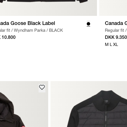
ada Goose Black Label
Canada G
ar fit
/
Wyndham Parka
/
BLACK
Regular fit
/
 10.800
DKK 9.350
M
L
XL