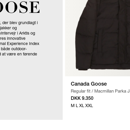
 der blev grundlagt i
njakker og
ntervejr i Arktis og
res innovative
ermal Experience Index
t både outdoor-
d at være en førende
Canada Goose
Regular fit
/
Macmillan Parka 
DKK 9.350
M
L
XL
XXL