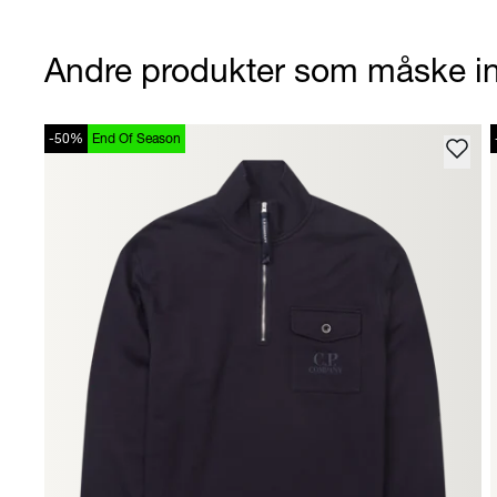
Andre produkter som måske in
-50%
End Of Season