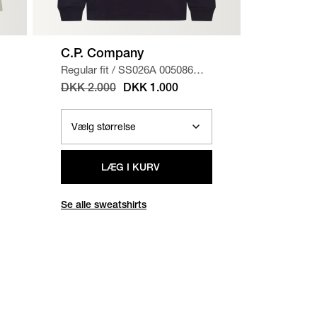
C.P. Company
A.P.C.
Regular fit
/
SS026A 005086W
Regular f
SWEATSHIRT
/
NAVY
CHINO 
DKK 2.000
DKK 1.000
DKK 1.
LÆG I KURV
Se alle sweatshirts
Se alle b