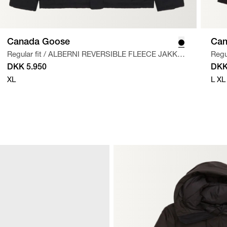
Canada Goose
Can
Regular fit
/
ALBERNI REVERSIBLE FLEECE JAKKE
/
Regul
BLACK
DKK 5.950
DKK
XL
L
XL