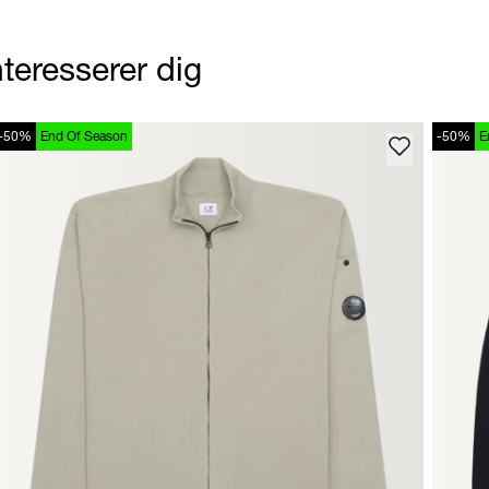
teresserer dig
-50%
End Of Season
-50%
E