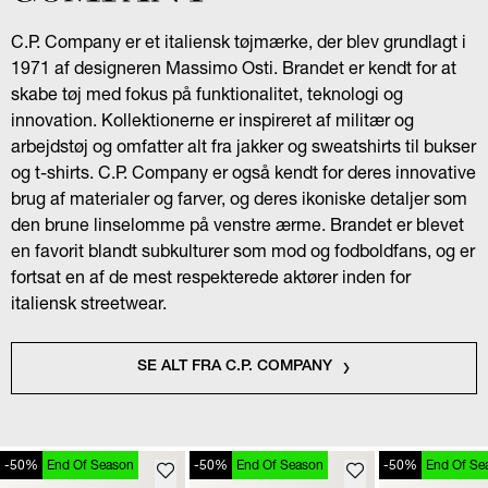
C.P. Company er et italiensk tøjmærke, der blev grundlagt i
1971 af designeren Massimo Osti. Brandet er kendt for at
skabe tøj med fokus på funktionalitet, teknologi og
innovation. Kollektionerne er inspireret af militær og
arbejdstøj og omfatter alt fra jakker og sweatshirts til bukser
og t-shirts. C.P. Company er også kendt for deres innovative
brug af materialer og farver, og deres ikoniske detaljer som
den brune linselomme på venstre ærme. Brandet er blevet
en favorit blandt subkulturer som mod og fodboldfans, og er
fortsat en af de mest respekterede aktører inden for
italiensk streetwear.
SE ALT FRA C.P. COMPANY
-50%
End Of Season
-50%
End Of Season
-50%
End Of Se