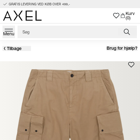
GRATIS LEVERING VED KØB OVER 499,-
Kurv
(0)
Menu
Brug for hjælp?
Tilbage