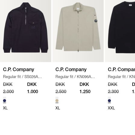
C.P. Company
C.P. Company
C.P. Compa
Regular fit
/
SS026A
Regular fit
/
KN096A
Regular fit
/
KN
005086W SWEATSHIRT
/
110560A STRIK
/
SAND
/
NAVY
DKK
DKK
DKK
DKK
DKK
NAVY
2.000
1.000
2.500
1.250
2.300
1
XL
XL
XXL