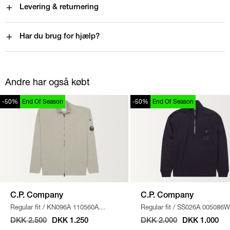
Levering & returnering
Har du brug for hjælp?
Andre har også købt
-50%
End Of Season
-50%
End Of Season
C.P. Company
C.P. Company
Regular fit
/
KN096A 110560A
Regular fit
/
SS026A 005086W
STRIK
/
SAND
SWEATSHIRT
/
NAVY
DKK 2.500
DKK 1.250
DKK 2.000
DKK 1.000