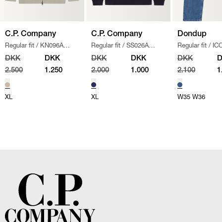
C.P. Company
C.P. Company
Dondup
Regular fit
/
KN096A
Regular fit
/
SS026A
Regular fit
/
IC
110560A STRIK
/
SAND
005086W SWEATSHIRT
/
/
DENIM
DKK
DKK
DKK
DKK
DKK
NAVY
2.500
1.250
2.000
1.000
2.100
1
XL
XL
W35
W36