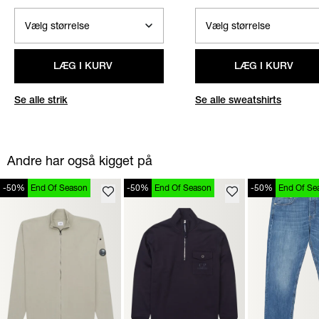
LÆG I KURV
LÆG I KURV
Se alle strik
Se alle sweatshirts
Andre har også kigget på
-50%
End Of Season
-50%
End Of Season
-50%
End Of Se