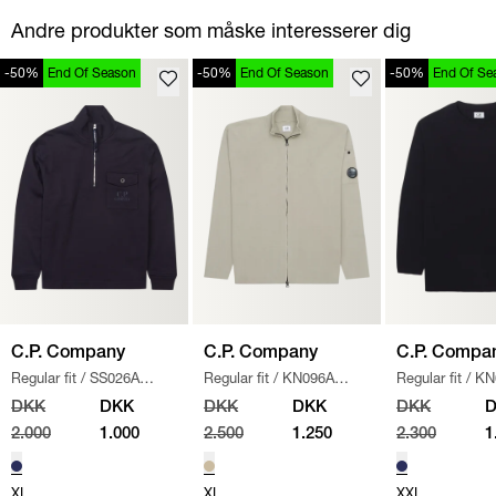
Andre produkter som måske interesserer dig
-50%
End Of Season
-50%
End Of Season
-50%
End Of Se
C.P. Company
C.P. Company
C.P. Compa
Regular fit
/
SS026A
Regular fit
/
KN096A
Regular fit
/
KN
005086W SWEATSHIRT
/
110560A STRIK
/
SAND
/
NAVY
DKK
DKK
DKK
DKK
DKK
NAVY
2.000
1.000
2.500
1.250
2.300
1
XL
XL
XXL