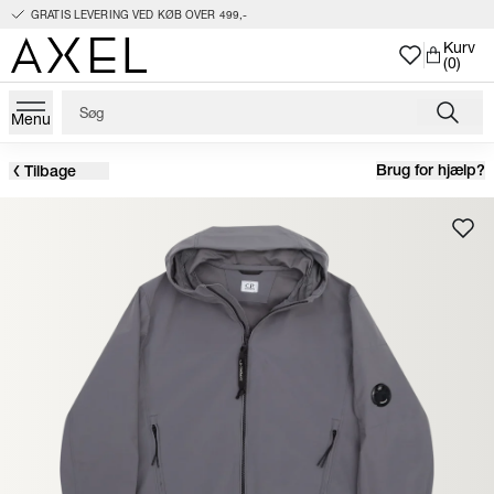
GRATIS LEVERING VED KØB OVER 499,-
Kurv
(0)
Menu
Brug for hjælp?
Tilbage