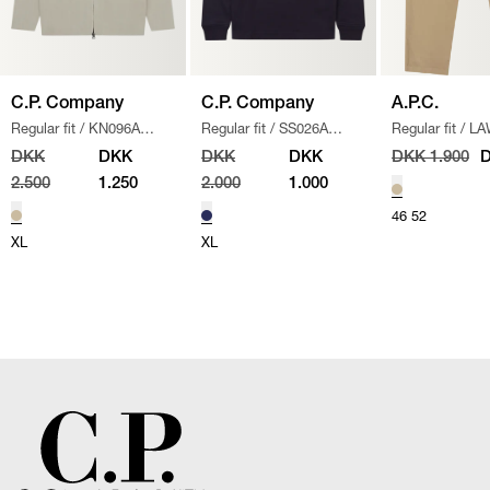
C.P. Company
C.P. Company
A.P.C.
Regular fit
/
KN096A
Regular fit
/
SS026A
Regular fit
/
LA
110560A STRIK
/
SAND
005086W SWEATSHIRT
/
CHINO BUKSE
DKK
DKK
DKK
DKK
DKK 1.900
D
NAVY
2.500
1.250
2.000
1.000
46
52
XL
XL