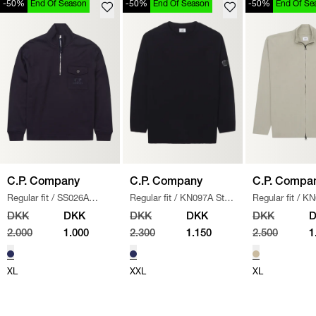
-50%
End Of Season
-50%
End Of Season
-50%
End Of Se
C.P. Company
C.P. Company
C.P. Compa
Regular fit
/
SS026A
Regular fit
/
KN097A Strik
Regular fit
/
KN
005086W SWEATSHIRT
/
/
NAVY
110560A STRIK
DKK
DKK
DKK
DKK
DKK
NAVY
2.000
1.000
2.300
1.150
2.500
1
XL
XXL
XL