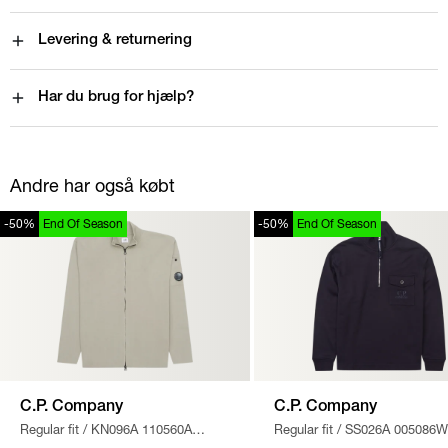
Levering & returnering
Har du brug for hjælp?
Andre har også købt
-50%
End Of Season
-50%
End Of Season
C.P. Company
C.P. Company
Regular fit
/
KN096A 110560A
Regular fit
/
SS026A 005086W