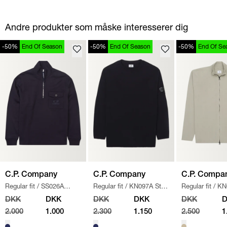
Andre produkter som måske interesserer dig
-50%
End Of Season
-50%
End Of Season
-50%
End Of Se
C.P. Company
C.P. Company
C.P. Compa
Regular fit
/
SS026A
Regular fit
/
KN097A Strik
Regular fit
/
KN
005086W SWEATSHIRT
/
/
NAVY
110560A STRIK
DKK
DKK
DKK
DKK
DKK
NAVY
2.000
1.000
2.300
1.150
2.500
1