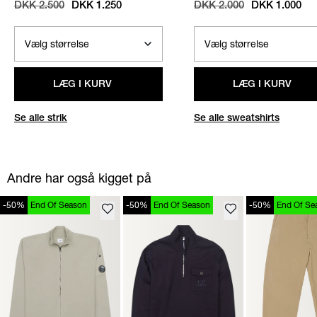
STRIK
/
SAND
SWEATSHIRT
/
NAVY
DKK 2.500
DKK 1.250
DKK 2.000
DKK 1.000
LÆG I KURV
LÆG I KURV
Se alle strik
Se alle sweatshirts
Andre har også kigget på
-50%
End Of Season
-50%
End Of Season
-50%
End Of Se