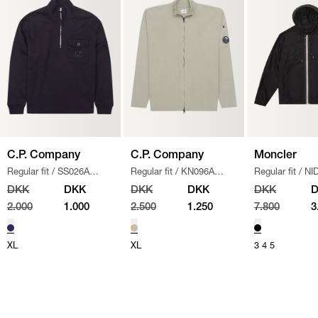
C.P. Company
C.P. Company
Moncler
Regular fit
/
SS026A
Regular fit
/
KN096A
Regular fit
/
NI
005086W SWEATSHIRT
/
110560A STRIK
/
SAND
JAKKE
/
SORT
DKK
DKK
DKK
DKK
DKK
NAVY
2.000
1.000
2.500
1.250
7.800
3
XL
XL
3
4
5