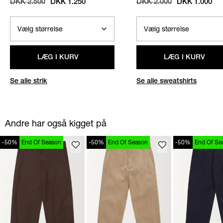
DKK 2.500
DKK 1.250
DKK 2.000
DKK 1.000
LÆG I KURV
LÆG I KURV
Se alle strik
Se alle sweatshirts
Andre har også kigget på
-50%
End Of Season
-50%
End Of Season
-50%
End Of Se