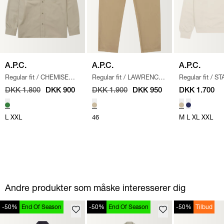
A.P.C.
A.P.C.
A.P.C.
Regular fit
/
CHEMISE
Regular fit
/
LAWRENCE
Regular fit
/
ST
WARREN SKJORTE
/
CHINO BUKSER
/
BEIGE
LOGO SWEATS
DKK 1.800
DKK 900
DKK 1.900
DKK 950
DKK 1.700
GRØN
SAND
L
XXL
46
M
L
XL
XXL
Andre produkter som måske interesserer dig
-50%
End Of Season
-50%
End Of Season
-50%
Tilbud