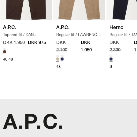
A.P.C.
A.P.C.
Herno
Tapered fit
/
DAN
Regular fit
/
LAWRENCE
Regular fit
/
13
BUKSER
/
BRUN
BUKSER
/
BEIGE
BUKSER
/
NAV
DKK 1.950
DKK 975
DKK
DKK
DKK
2.100
1.050
2.300
1
46
48
48
S