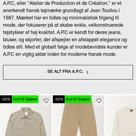
A.P.C, eller "Atelier de Production et de Création," er et
anerkendt fransk tøjmærke grundlagt af Jean Touitou i
1987. Mærket har en tidløs og minimalistisk tilgang til
mode, der fokuserer på at skabe enkle, velkonstruerede
tøjstykker af høj kvalitet. A.P.C er kendt for deres jeans,
bluser, og skjorter, der afspejler en afslappet elegance og
tidløs stil. Med et globalt følge af modebevidste kunder er
A.P.C en vigtig aktør inden for moderne fransk mode.
SE ALT FRA A.P.C.
-50%
End Of Season
-50%
End Of Season