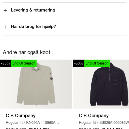
Levering & returnering
Har du brug for hjælp?
Andre har også købt
-50%
End Of Season
-50%
End Of Season
C.P. Company
C.P. Company
Regular fit
/
KN096A 110560A
Regular fit
/
SS026A 005086W
STRIK
/
SAND
SWEATSHIRT
/
NAVY