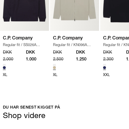
C.P. Company
C.P. Company
C.P. Compa
Regular fit
/
SS026A
Regular fit
/
KN096A
Regular fit
/
KN
005086W SWEATSHIRT
/
110560A STRIK
/
SAND
/
NAVY
DKK
DKK
DKK
DKK
DKK
NAVY
2.000
1.000
2.500
1.250
2.300
1
XL
XL
XXL
DU HAR SENEST KIGGET PÅ
Shop videre