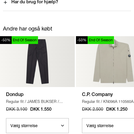
Har du brug for hjælp?
Andre har også købt
-50%
End Of Season
-50%
End Of Season
Dondup
C.P. Company
Regular fit
/
JAMES BUKSER
/
Regular fit
/
KN096A 110560A
MØRK DENIM
STRIK
/
SAND
DKK 3.100
DKK 1.550
DKK 2.500
DKK 1.250