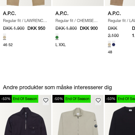
A.P.C.
A.P.C.
A.P.C.
Regular fit
/
LAWRENCE
Regular fit
/
CHEMISE
Regular fit
/
LA
CHINO BUKSER
/
BEIGE
WARREN SKJORTE
/
BUKSER
/
BEI
DKK 1.900
DKK 950
DKK 1.800
DKK 900
DKK
GRØN
2.100
1
46
52
L
XXL
48
Andre produkter som måske interesserer dig
-50%
End Of Season
-50%
End Of Season
-50%
End Of Se