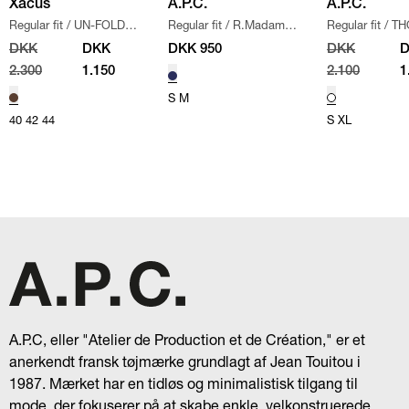
Xacus
A.P.C.
A.P.C.
Regular fit
/
UN-FOLD
Regular fit
/
R.Madamme
Regular fit
/
TH
SKJORTE
/
BRUN
T-shirt
/
LYS BLÅ
STRIK
/
OFF W
DKK
DKK
DKK 950
DKK
2.300
1.150
2.100
1
S
M
40
42
44
S
XL
A.P.C, eller "Atelier de Production et de Création," er et
anerkendt fransk tøjmærke grundlagt af Jean Touitou i
1987. Mærket har en tidløs og minimalistisk tilgang til
mode, der fokuserer på at skabe enkle, velkonstruerede