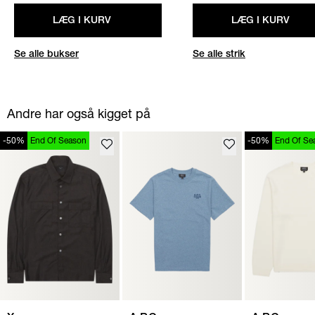
LÆG I KURV
LÆG I KURV
Se alle bukser
Se alle strik
Andre har også kigget på
-50%
End Of Season
-50%
End Of Se