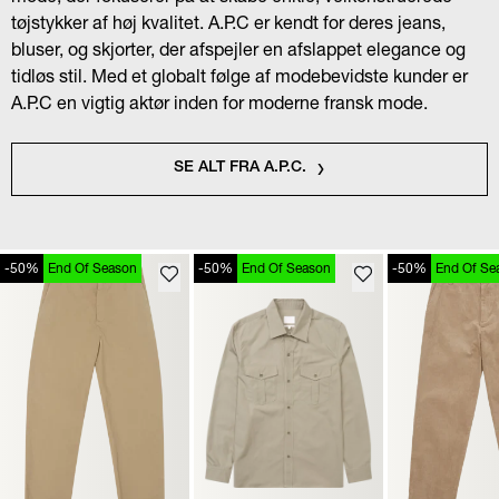
tøjstykker af høj kvalitet. A.P.C er kendt for deres jeans,
bluser, og skjorter, der afspejler en afslappet elegance og
tidløs stil. Med et globalt følge af modebevidste kunder er
A.P.C en vigtig aktør inden for moderne fransk mode.
SE ALT FRA A.P.C.
-50%
End Of Season
-50%
End Of Season
-50%
End Of Se