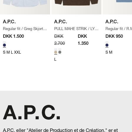
A.P.C.
A.P.C.
A.P.C.
Regular fit
/
Greg Skjorte
PULL MAHE STRIK
/
LYS
Regular fit
/
R.
/
BLÅ/HVID
BRUN
T-shirt
/
LYS BL
DKK 1.500
DKK
DKK
DKK 950
2.700
1.350
S
M
L
XXL
S
M
L
A.P.C, eller "Atelier de Production et de Création," er et