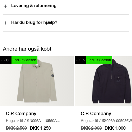
Levering & returnering
Har du brug for hjælp?
Andre har også købt
-50%
End Of Season
-50%
End Of Season
C.P. Company
C.P. Company
Regular fit
/
KN096A 110560A
Regular fit
/
SS026A 005086W
STRIK
/
SAND
SWEATSHIRT
/
NAVY
DKK 2.500
DKK 1.250
DKK 2.000
DKK 1.000