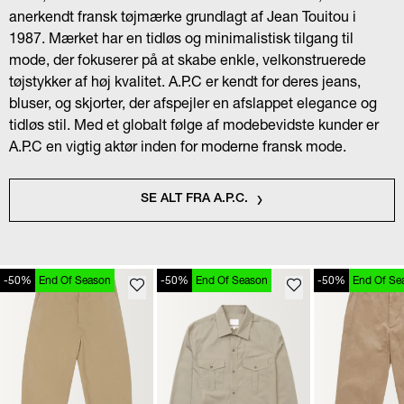
anerkendt fransk tøjmærke grundlagt af Jean Touitou i
1987. Mærket har en tidløs og minimalistisk tilgang til
mode, der fokuserer på at skabe enkle, velkonstruerede
tøjstykker af høj kvalitet. A.P.C er kendt for deres jeans,
bluser, og skjorter, der afspejler en afslappet elegance og
tidløs stil. Med et globalt følge af modebevidste kunder er
A.P.C en vigtig aktør inden for moderne fransk mode.
SE ALT FRA A.P.C.
-50%
End Of Season
-50%
End Of Season
-50%
End Of Se