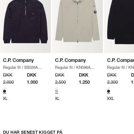
C.P. Company
C.P. Company
C.P. Compa
Regular fit
/
SS026A
Regular fit
/
KN096A
Regular fit
/
KN
005086W SWEATSHIRT
/
110560A STRIK
/
SAND
/
NAVY
DKK
DKK
DKK
DKK
DKK
NAVY
2.000
1.000
2.500
1.250
2.300
1
XL
XL
XXL
DU HAR SENEST KIGGET PÅ