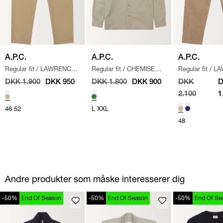
A.P.C.
A.P.C.
A.P.C.
Regular fit
/
LAWRENCE
Regular fit
/
CHEMISE
Regular fit
/
LA
CHINO BUKSER
/
BEIGE
WARREN SKJORTE
/
BUKSER
/
BEI
DKK 1.900
DKK 950
DKK 1.800
DKK 900
DKK
GRØN
2.100
1
46
52
L
XXL
48
Andre produkter som måske interesserer dig
-50%
End Of Season
-50%
End Of Season
-50%
End Of Se