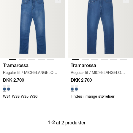
Tramarossa
Tramarossa
Regular fit
/
MICHELANGELO
Regular fit
/
MICHELANGELO
JEANS
/
LYS DENIM
JEANS
/
DENIM
DKK 2.700
DKK 2.700
W31
W33
W35
W36
Findes i mange størrelser
af 2 produkter
1-2