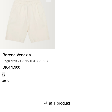
Barena Venezia
Regular fit
/
CANARIOL GARZOT
SHORTS
/
HVID
DKK 1.900
48
50
af 1 produkt
1-1