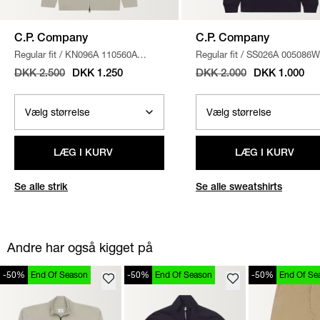
C.P. Company
C.P. Company
Regular fit
/
KN096A 110560A
Regular fit
/
SS026A 005086W
STRIK
/
SAND
SWEATSHIRT
/
NAVY
DKK 2.500
DKK 1.250
DKK 2.000
DKK 1.000
LÆG I KURV
LÆG I KURV
Se alle strik
Se alle sweatshirts
Andre har også kigget på
-50%
End Of Season
-50%
End Of Season
-50%
End Of Se