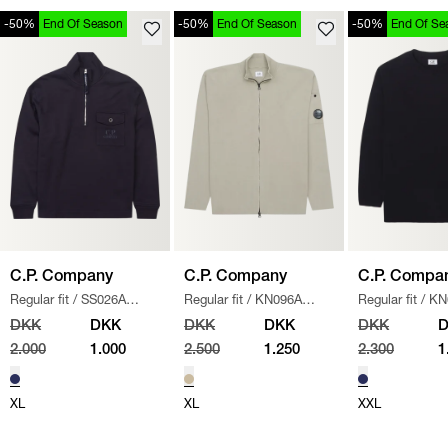
-50%
End Of Season
-50%
End Of Season
-50%
End Of Se
C.P. Company
C.P. Company
C.P. Compa
Regular fit
/
SS026A
Regular fit
/
KN096A
Regular fit
/
KN
005086W SWEATSHIRT
/
110560A STRIK
/
SAND
/
NAVY
DKK
DKK
DKK
DKK
DKK
NAVY
2.000
1.000
2.500
1.250
2.300
1
XL
XL
XXL