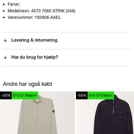
Farve:
Modelnavn:
4570 7060 STRIK (046)
Varenummer:
192906-AXEL
Levering & returnering
Har du brug for hjælp?
Andre har også købt
-50%
End Of Season
-50%
End Of Season