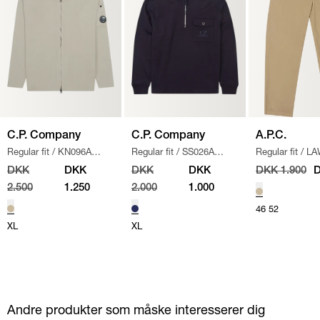
C.P. Company
C.P. Company
A.P.C.
Regular fit
/
KN096A
Regular fit
/
SS026A
Regular fit
/
LA
110560A STRIK
/
SAND
005086W SWEATSHIRT
/
CHINO BUKSE
DKK
DKK
DKK
DKK
DKK 1.900
D
NAVY
2.500
1.250
2.000
1.000
46
52
XL
XL
Andre produkter som måske interesserer dig