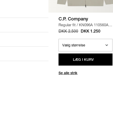
C.P. Company
Regular fit
/
KN096A 110560A
STRIK
/
SAND
DKK 2.500
DKK 1.250
LÆG I KURV
Se alle strik