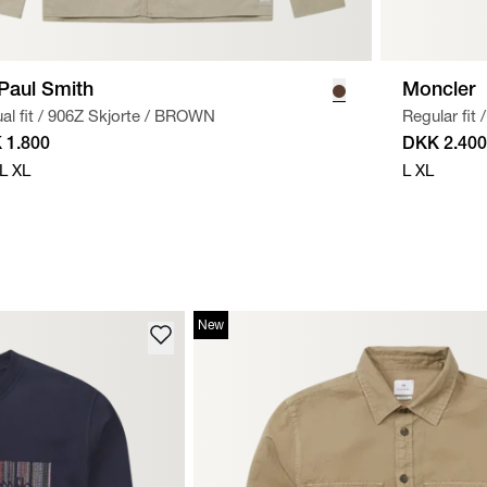
Paul Smith
Moncler
l fit
/
906Z Skjorte
/
BROWN
Regular fit
/
 1.800
DKK 2.400
L
XL
L
XL
New