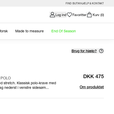
FIND BUTIK
HJÆLP & KONTAKT
Log ind
Favoritter
Kurv
(0)
forsk
Made to measure
End Of Season
Brug for hjælp?
DKK 475
 POLO
med stretch. Klassisk polo-krave med
ag nederst i venstre sidesøm...
Om produktet