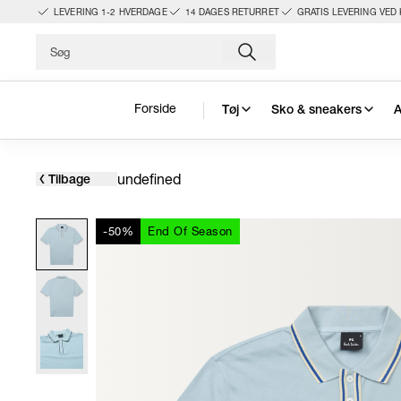
LEVERING 1-2 HVERDAGE
14 DAGES RETURRET
GRATIS LEVERING VED 
Forside
Tøj
Sko & sneakers
A
undefined
Tilbage
-50%
End Of Season