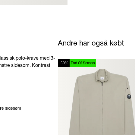
Andre har også købt
Klassisk polo-krave med 3-
-50%
End Of Season
enstre sidesøm. Kontrast
tre sidesøm