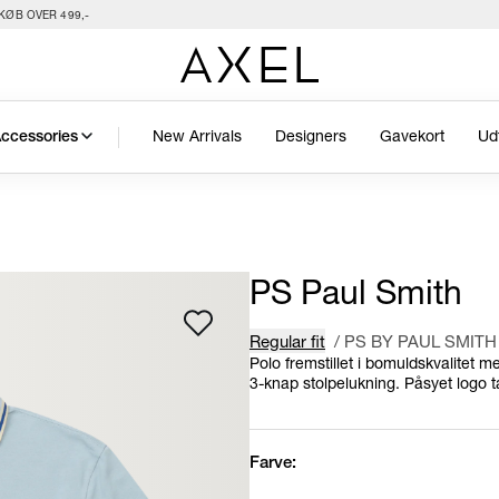
KØB OVER 499,-
New Arrivals
Designers
Gavekort
Ud
ccessories
PS Paul Smith
Regular fit
/
PS BY PAUL SMITH
Polo fremstillet i bomuldskvalitet 
3-knap stolpelukning. Påsyet logo t
Farve: