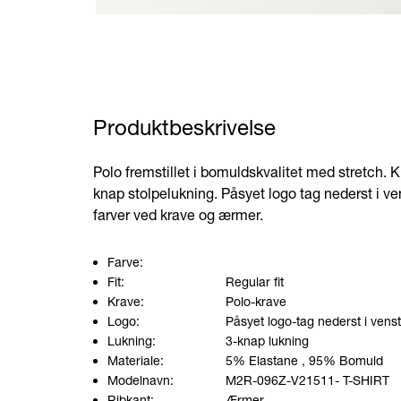
Produktbeskrivelse
Polo fremstillet i bomuldskvalitet med stretch. 
knap stolpelukning. Påsyet logo tag nederst i v
farver ved krave og ærmer.
Farve:
Fit:
Regular fit
Krave:
Polo-krave
Logo:
Påsyet logo-tag nederst i vens
Lukning:
3-knap lukning
Materiale:
5% Elastane
, 95% Bomuld
Modelnavn:
M2R-096Z-V21511- T-SHIRT
Ribkant:
Ærmer