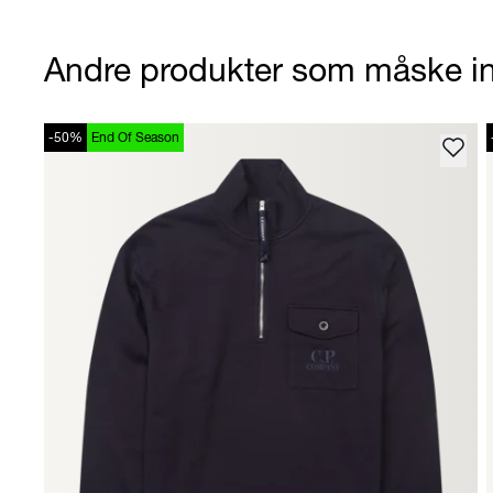
Andre produkter som måske in
-50%
End Of Season