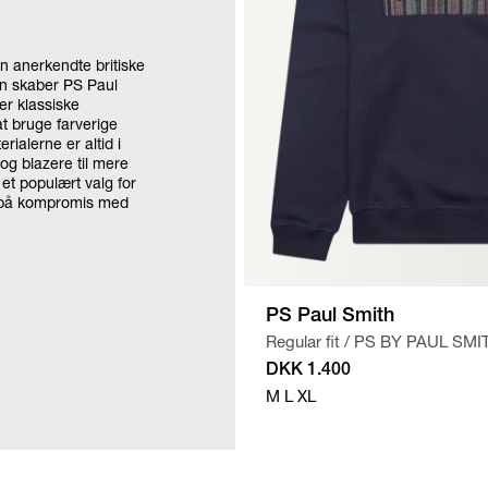
n anerkendte britiske
on skaber PS Paul
er klassiske
t bruge farverige
rialerne er altid i
og blazere til mere
 et populært valg for
å på kompromis med
PS Paul Smith
Regular fit
/
PS BY PAUL SMI
NAVY
DKK 1.400
M
L
XL