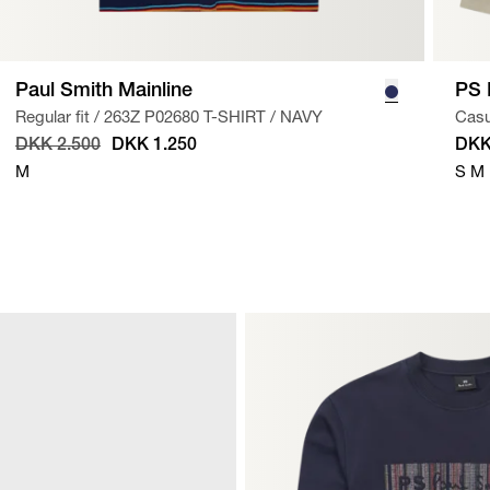
Paul Smith Mainline
PS 
Regular fit
/
263Z P02680 T-SHIRT
/
NAVY
Casua
DKK 2.500
DKK 1.250
DKK
M
S
M