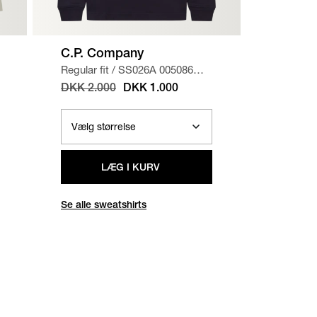
C.P. Company
A.P.C.
Regular fit
/
SS026A 005086W
Regular f
SWEATSHIRT
/
NAVY
CHINO 
DKK 2.000
DKK 1.000
DKK 1.
LÆG I KURV
Se alle sweatshirts
Se alle b