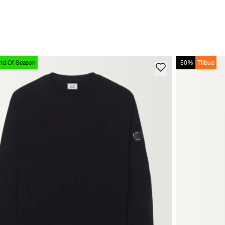
nd Of Season
-50%
Tilbud