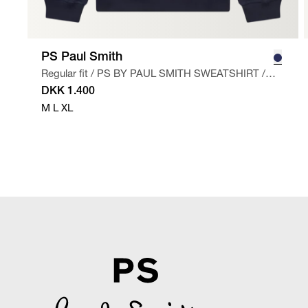
PS Paul Smith
Regular fit
/
PS BY PAUL SMITH SWEATSHIRT
/
NAVY
DKK 1.400
M
L
XL