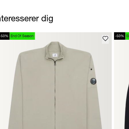
teresserer dig
-50%
End Of Season
-50%
E