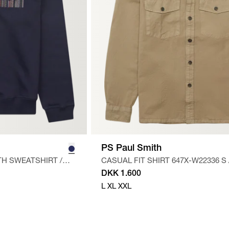
PS Paul Smith
TH SWEATSHIRT
/
CASUAL FIT SHIRT 647X-W22336 S
DKK 1.600
L
XL
XXL