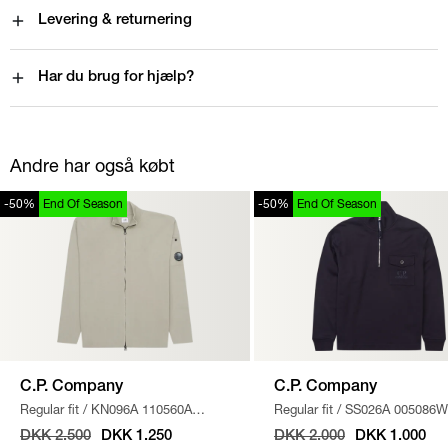
Levering & returnering
Har du brug for hjælp?
Andre har også købt
-50%
End Of Season
-50%
End Of Season
C.P. Company
C.P. Company
Regular fit
/
KN096A 110560A
Regular fit
/
SS026A 005086W
STRIK
/
SAND
SWEATSHIRT
/
NAVY
DKK 2.500
DKK 1.250
DKK 2.000
DKK 1.000