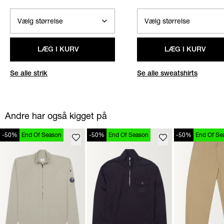
LÆG I KURV
LÆG I KURV
Se alle strik
Se alle sweatshirts
Andre har også kigget på
-50%
End Of Season
-50%
End Of Season
-50%
End Of Se