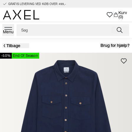
GRATIS LEVERING VED KØB OVER 499,-
Kurv
(0)
Menu
Brug for hjælp?
Tilbage
-50%
End Of Season