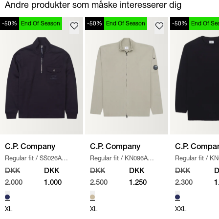
Andre produkter som måske interesserer dig
-50%
End Of Season
-50%
End Of Season
-50%
End Of Se
C.P. Company
C.P. Company
C.P. Compa
Regular fit
/
SS026A
Regular fit
/
KN096A
Regular fit
/
KN
005086W SWEATSHIRT
/
110560A STRIK
/
SAND
/
NAVY
DKK
DKK
DKK
DKK
DKK
NAVY
2.000
1.000
2.500
1.250
2.300
1
XL
XL
XXL