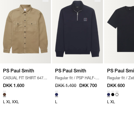
PS Paul Smith
PS Paul Smith
PS Paul Smi
CASUAL FIT SHIRT 647X-
Regular fit
/
PSP HALF-
Regular fit
/
Ze
W22336 S
/
BROWN
ZIP SWEATSHIRT
/
NAVY
T-shirt
/
NAVY
DKK 1.600
DKK 1.400
DKK 700
DKK 600
L
XL
XXL
L
L
XL