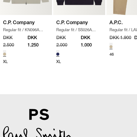
C.P. Company
C.P. Company
A.P.C.
Regular fit
/
KN096A
Regular fit
/
SS026A
Regular fit
/
LA
110560A STRIK
/
SAND
005086W SWEATSHIRT
/
CHINO BUKSE
DKK
DKK
DKK
DKK
DKK 1.900
D
NAVY
2.500
1.250
2.000
1.000
46
XL
XL