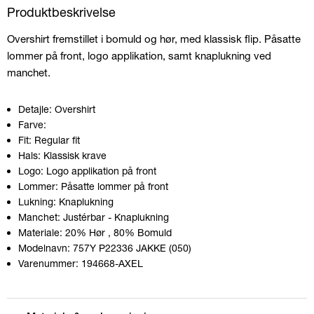
Produktbeskrivelse
Overshirt fremstillet i bomuld og hør, med klassisk flip. Påsatte
lommer på front, logo applikation, samt knaplukning ved
manchet.
Detajle:
Overshirt
Farve:
Fit:
Regular fit
Hals:
Klassisk krave
Logo:
Logo applikation på front
Lommer:
Påsatte lommer på front
Lukning:
Knaplukning
Manchet:
Justérbar - Knaplukning
Materiale:
20% Hør
, 80% Bomuld
Modelnavn:
757Y P22336 JAKKE (050)
Varenummer:
194668-AXEL