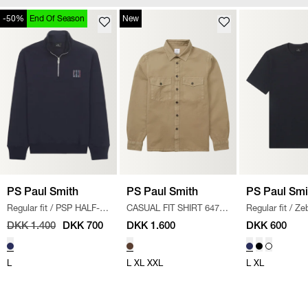
-50%
End Of Season
New
PS Paul Smith
PS Paul Smith
PS Paul Smi
Regular fit
/
PSP HALF-
CASUAL FIT SHIRT 647X-
Regular fit
/
Ze
ZIP SWEATSHIRT
/
NAVY
W22336 S
/
BROWN
T-shirt
/
NAVY
DKK 1.400
DKK 700
DKK 1.600
DKK 600
L
L
XL
XXL
L
XL