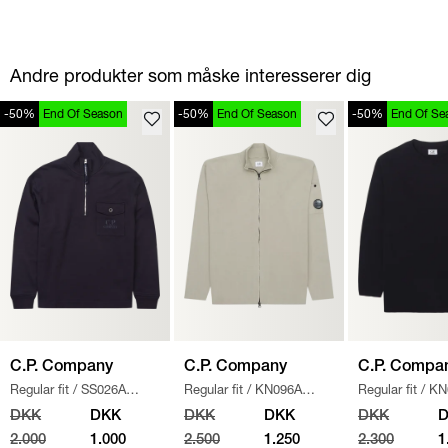
Andre produkter som måske interesserer dig
-50%
End Of Season
-50%
End Of Season
-50%
End Of Se
C.P. Company
C.P. Company
C.P. Compa
Regular fit
/
SS026A
Regular fit
/
KN096A
Regular fit
/
KN
005086W SWEATSHIRT
/
110560A STRIK
/
SAND
/
NAVY
DKK
DKK
DKK
DKK
DKK
NAVY
2.000
1.000
2.500
1.250
2.300
1