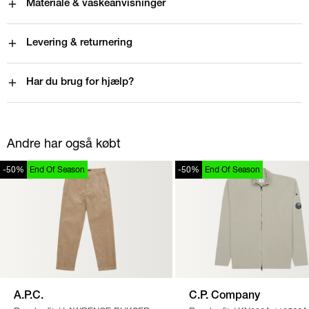
Materiale & vaskeanvisninger
Levering & returnering
Har du brug for hjælp?
Andre har også købt
-50%
End Of Season
-50%
End Of Season
A.P.C.
C.P. Company