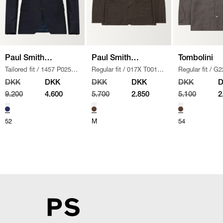
Paul Smith
Paul Smith
Tombolini
Tailored fit
/
1457 P02559
Regular fit
/
017X T00109
Regular fit
/
G2
Mainline
Mainline
SUIT
/
NAVY
JAKKE
/
BRUN
OVERSHIRT
/
DKK
DKK
DKK
DKK
DKK
9.200
4.600
5.700
2.850
5.100
2
52
M
54