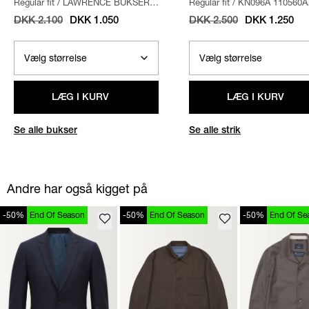
Regular fit
/
LAWRENCE BUKSER
/
Regular fit
/
KN096A 110560A
BEIGE
STRIK
/
SAND
DKK 2.100
DKK 1.050
DKK 2.500
DKK 1.250
LÆG I KURV
LÆG I KURV
Se alle bukser
Se alle strik
Andre har også kigget på
-50%
End Of Season
-50%
End Of Season
-50%
End Of Se