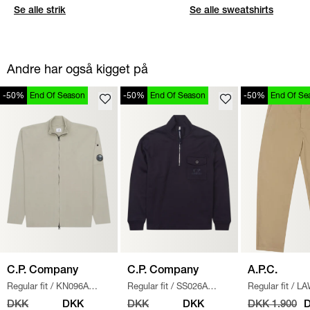
Se alle strik
Se alle sweatshirts
Andre har også kigget på
-50%
End Of Season
-50%
End Of Season
-50%
End Of Se
C.P. Company
C.P. Company
A.P.C.
Regular fit
/
KN096A
Regular fit
/
SS026A
Regular fit
/
LA
110560A STRIK
/
SAND
005086W SWEATSHIRT
/
CHINO BUKSE
DKK
DKK
DKK
DKK
DKK 1.900
D