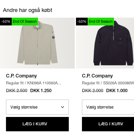
Andre har også købt
-50%
End Of Season
-50%
End Of Season
C.P. Company
C.P. Company
Regular fit
/
KN096A 110560A
Regular fit
/
SS026A 005086W
STRIK
/
SAND
SWEATSHIRT
/
NAVY
DKK 2.500
DKK 1.250
DKK 2.000
DKK 1.000
LÆG I KURV
LÆG I KURV