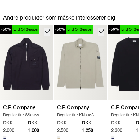
Andre produkter som måske interesserer dig
-50%
End Of Season
-50%
End Of Season
-50%
End Of Se
C.P. Company
C.P. Company
C.P. Compa
Regular fit
/
SS026A
Regular fit
/
KN096A
Regular fit
/
KN
005086W SWEATSHIRT
/
110560A STRIK
/
SAND
/
NAVY
DKK
DKK
DKK
DKK
DKK
NAVY
2.000
1.000
2.500
1.250
2.300
1