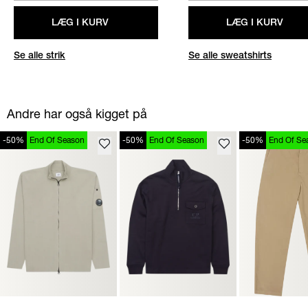
LÆG I KURV
LÆG I KURV
Se alle strik
Se alle sweatshirts
Andre har også kigget på
-50%
End Of Season
-50%
End Of Season
-50%
End Of Se