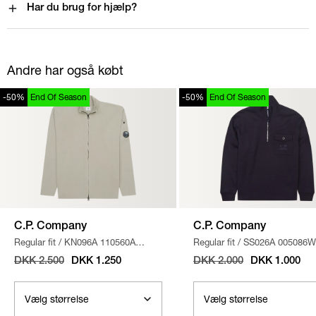
Har du brug for hjælp?
Andre har også købt
-50%
End Of Season
-50%
End Of Season
C.P. Company
C.P. Company
Regular fit
/
KN096A 110560A
Regular fit
/
SS026A 005086W
STRIK
/
SAND
SWEATSHIRT
/
NAVY
DKK 2.500
DKK 1.250
DKK 2.000
DKK 1.000