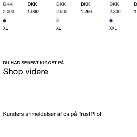
005086W SWEATSHIRT
/
110560A STRIK
/
SAND
/
NAVY
DKK
DKK
DKK
DKK
DKK
NAVY
2.000
1.000
2.500
1.250
2.300
1
XL
XL
XXL
DU HAR SENEST KIGGET PÅ
Shop videre
Kunders anmeldelser af os på TrustPilot