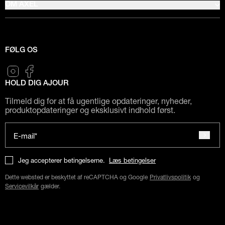
OM AXEL
FØLG OS
HOLD DIG AJOUR
Tilmeld dig for at få ugentlige opdateringer, nyheder,
produktopdateringer og eksklusivt indhold først.
E-mail*
Jeg accepterer betingelserne.
Læs betingelser
Dette websted er beskyttet af reCAPTCHA og Google
Privatlivspolitik
og
Servicevilkår
gælder.