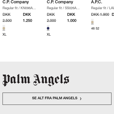
C.P. Company
C.P. Company
A.P.C.
Regular fit
/
KN096A
Regular fit
/
SS026A
Regular fit
/
LA
110560A STRIK
/
SAND
005086W SWEATSHIRT
/
CHINO BUKSE
DKK
DKK
DKK
DKK
DKK 1.900
D
NAVY
2.500
1.250
2.000
1.000
46
52
XL
XL
SE ALT FRA PALM ANGELS