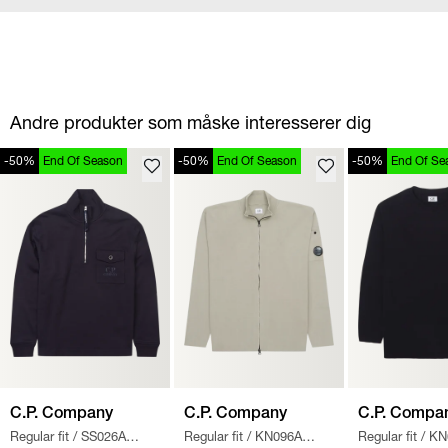
Andre produkter som måske interesserer dig
-50%
End Of Season
-50%
End Of Season
-50%
End Of Se
C.P. Company
C.P. Company
C.P. Compa
Regular fit
/
SS026A
Regular fit
/
KN096A
Regular fit
/
KN