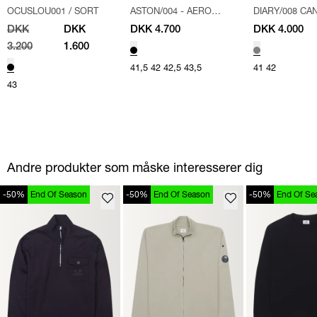
OCUSLOU001
/
SORT
ASTON/004 - AERO
DIARY/008 CA
Creative
Creative
Creative
DEER SKO (048
/
SORT
VERTIGO SKO
DKK
DKK
DKK 4.700
DKK 4.000
3.200
1.600
41,5
42
42,5
43,5
41
42
43
Andre produkter som måske interesserer dig
-50%
End Of Season
-50%
End Of Season
-50%
End Of Se