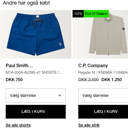
Andre har også købt
-50%
End Of Season
Paul Smith
C.P. Company
M1A-200A-AU285-47 SHORTS
/
Regular fit
/
KN096A 110560A
Accessories
BLÅ
STRIK
/
SAND
DKK 750
DKK 2.500
DKK 1.250
LÆG I KURV
LÆG I KURV
Se alle shorts
Se alle strik