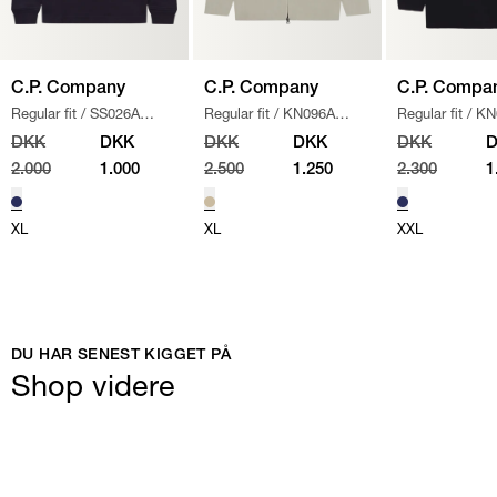
C.P. Company
C.P. Company
C.P. Compa
Regular fit
/
SS026A
Regular fit
/
KN096A
Regular fit
/
KN
005086W SWEATSHIRT
/
110560A STRIK
/
SAND
/
NAVY
DKK
DKK
DKK
DKK
DKK
NAVY
2.000
1.000
2.500
1.250
2.300
1
XL
XL
XXL
DU HAR SENEST KIGGET PÅ
Shop videre