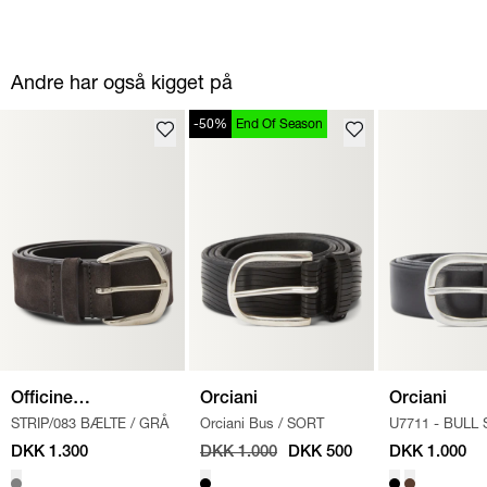
Andre har også kigget på
-50%
End Of Season
Officine
Orciani
Orciani
STRIP/083 BÆLTE
/
GRÅ
Orciani Bus
/
SORT
U7711 - BULL
Creative
BÆLTER
/
SOR
DKK 1.300
DKK 1.000
DKK 500
DKK 1.000